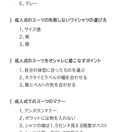
Youtube
Facebook
Twitter
Instagram
LINE
５，グレー
成人式のスーツの失敗しないワイシャツの選び方
１，サイズ感
２，柄
３，襟
成人式のスーツをオシャレに着こなすポイント
１，自分の体型に合ったものを選ぶ
２，ネクタイとラペルの幅を合わせる
３，靴とベルトの色を合わせる
成人式でのスーツのマナー
１，アンボタンマナー
２，ポケットには物を入れない
３，シャツの袖は1.5センチ見える程度がベスト