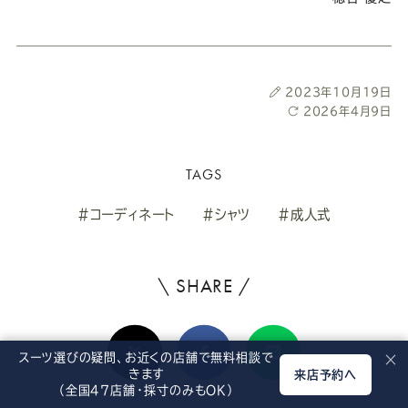
投
2023年10月19日
稿
最
2026年4月9日
日
終
更
新
TAGS
日
#コーディネート
#シャツ
#成人式
\ SHARE /
よ
ろ
X(Twitter)
Facebook
Line
し
スーツ選びの疑問、お近くの店舗で無料相談で
×
きます
来店予約へ
け
（全国47店舗・採寸のみもOK）