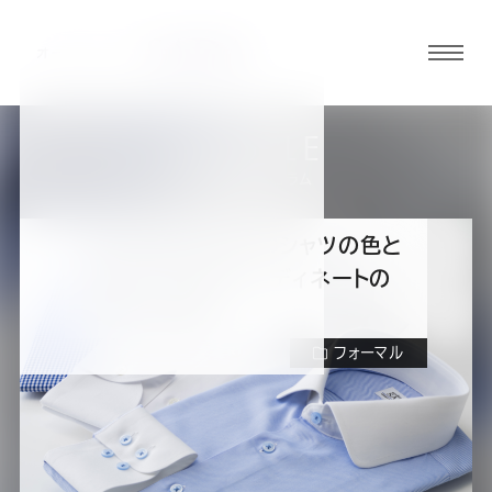
グロ
ーバ
ルメ
ARTICLE
ニュ
スーツの知識・コラム
ーボ
タン
成人式におすすめのシャツの色と
は？スーツとのコーディネートの
オ
オ
オ
オ
オ
仕方もご紹介！
フォーマル
ー
ー
ー
ー
ー
ダ
ダ
ダ
ダ
ダ