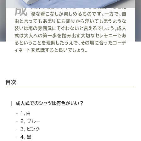
ー
ー
ー
ー
ー
成
人式の場はビジネスシーンなどに比べると杞
憂な着こなしが楽しめるものです。一方で、自
ス
ス
ス
ス
ス
由と言ってもあまりにも周りから浮いてしまうような
装いは場の雰囲気にそぐわないと言えるでしょう。成人
ー
ー
ー
ー
ー
式は大人への第一歩を踏み出す大切なセレモニーであ
るということを理解したうえで、その場に合ったコーデ
ィネートを意識すると良いでしょう。
ツ
ツ
ツ
ツ
ツ
SADA
SADA
SADA
SADA
SADA
目次
の
の
の
の
の
成人式でのシャツは何色がいい？
公
公
公
公
公
１，白
２，ブルー
式
式
式
式
式
３，ピンク
４，黒