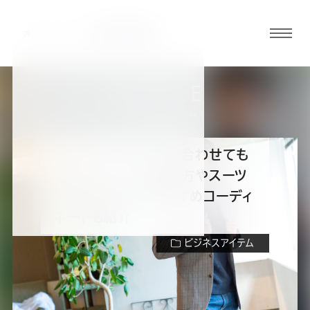
グロ
ーバ
ルメ
ARTICLE
ニュ
スーツの知識・コラム
ーボ
タン
セーターにネクタイを合わせても
OK？セーターの選び方やスーツ
オ
オ
オ
オ
オ
の色に合わせたおすすめコーディ
ネートも紹介
ー
ー
ー
ー
ー
ビジネスアイテム
ダ
ダ
ダ
ダ
ダ
目次