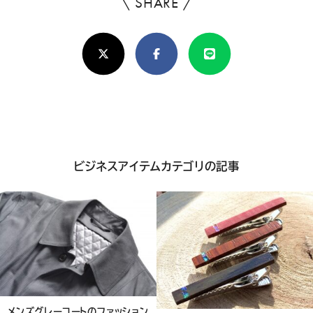
\ SHARE /
よ
ろ
X(Twitter)
Facebook
Line
し
け
れ
ば
シ
ビジネスアイテムカテゴリの記事
ェ
ア
し
て
く
だ
メンズグレーコートのファッション