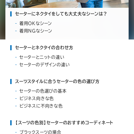
ー
ー
ー
ー
ー
セーターにネクタイをしても大丈夫なシーンは？
ス
ス
ス
ス
ス
着用OKなシーン
着用NGなシーン
ー
ー
ー
ー
ー
セーターとネクタイの合わせ方
ツ
ツ
ツ
ツ
ツ
セーターとニットの違い
セーターのデザインの違い
SADA
SADA
SADA
SADA
SADA
スーツスタイルに合うセーターの色の選び方
の
の
の
の
の
セーターの色選びの基本
ビジネス向きな色
公
公
公
公
公
ビジネスに不向きな色
式
式
式
式
式
【スーツの色別】セーターのおすすめコーディネート
ブラックスーツの場合