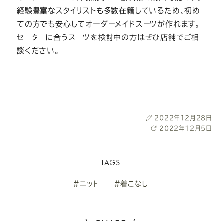
経験豊富なスタイリストも多数在籍しているため、初め
ての方でも安心してオーダーメイドスーツが作れます。
セーターに合うスーツを検討中の方はぜひ店舗でご相
談ください。
投
2022年12月28日
稿
最
2022年12月5日
日
終
更
新
TAGS
日
#ニット
#着こなし