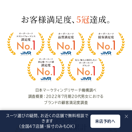
お客様満足度、
5冠
達成。
お
客
様
満
足
度
日本マーケティングリサーチ機構調べ
調査概要：2022年7月期20代男女における
ブランドの顧客満足度調査
スーツ選びの疑問、お近くの店舗で無料相談で
×
きます
来店予約へ
（全国47店舗・採寸のみもOK）