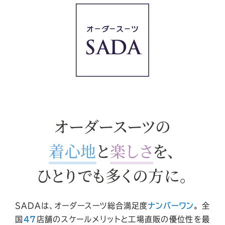
オーダースーツの
着心地
と
楽しさ
を、
ひとりでも多くの方に。
SADAは、オーダースーツ総合満足度
ナンバーワン
。
全
国
47
店舗
のスケールメリットと工場直販の優位性を最