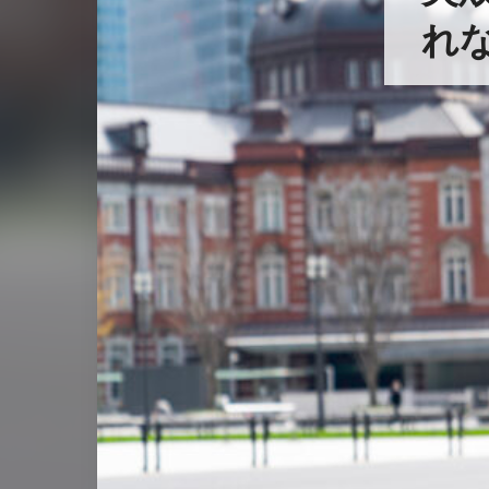
れ
ジ
ャケットを上手に着こなしたい！と
をオシャレに着こなすには、コーデ
とだけでなく、自分に合うジャケット選びが
ジャケットさえ手に入れば、今持っているア
せるでしょう。では、どうやって自分に合う
か。重要なのは「サイズ」と「生地」「デザ