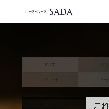
カ
すべて
メン
テ
リクルート
シャ
ゴ
リ
ー
こ