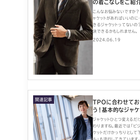
の着こなしをご紹介
こんなお悩みないですか？
ャケットがあればいいのに
きるジャケットってないの？
決できるかもしれません。
2024.06.19
関連記事
TPOに合わせてお
う！基本的なジャケ
ジャケットひとつ変えるだ
わりますね。最近では「ビ
ケットだけかっちりとして
ル」も流行してきています