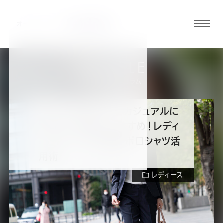
グロ
ーバ
ルメ
ARTICLE
ニュ
スーツの知識・コラム
ーボ
タン
フォーマルな中でもカジュアルに
魅せたい女性におすすめ！レディ
オ
オ
オ
オ
オ
ーススーツでの最新ポロシャツ活
用術
ー
ー
ー
ー
ー
レディース
ダ
ダ
ダ
ダ
ダ
目次