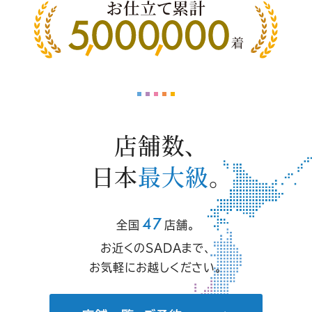
店舗数、
日本
最大級
。
47
全国
店舗。
お近くのSADAまで、
お気軽にお越しください。