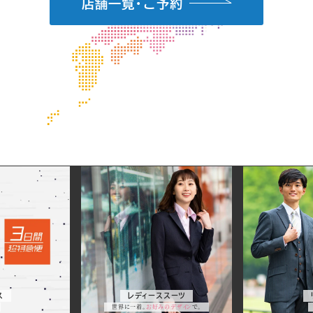
店舗一覧・ご予約
ス
ー
ツ
&
ス
レディーススーツ
サ
世界に一着。
お好みのデザイン
で。