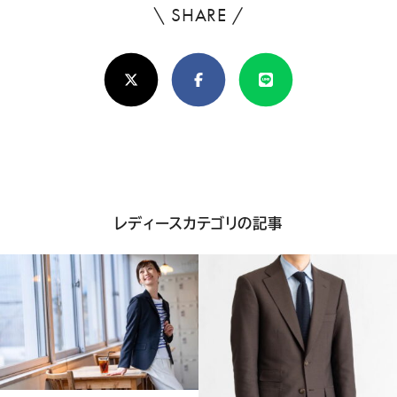
\ SHARE /
よ
ろ
X(Twitter)
Facebook
Line
し
け
れ
ば
シ
レディースカテゴリの記事
ェ
ア
し
て
く