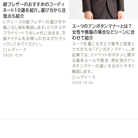
だ
紺ブレザーのおすすめのコーディ
ネート10選を紹介。選び方から注
さ
意点も紹介
レディースの紺ブレザーの選び方や
い
スーツのアンボタンマナーとは？
着こなし術を解説します。ビジネスや
女性や喪服の場合などシーンに合
プライベートでおしゃれに決まる、万
わせて紹介
能アイテムをお探しの方はぜひチェ
スーツを着こなす上で意外と見落と
ックしてみてください。
されがちな「アンボタンマナー」。本
レディース
2025.12.01
記事では、ジャケットのボタンに関す
る基本ルールや歴史、男女別のアン
ボタンマナーの違いを分かりやすく
解説します。
レディース
2025.10.24