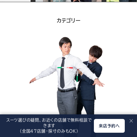
ー
スーツ&サービス一覧
ビ
カテゴリー
ス
スーツ選びの疑問、お近くの店舗で無料相談で
×
きます
来店予約へ
（全国47店舗・採寸のみもOK）