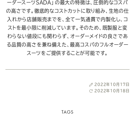
ーダースーツSADA」の最大の特徴は、圧倒的なコスパ
の高さです。徹底的なコストカットに取り組み、生地の仕
入れから店舗販売までを、全て一気通貫で内製化し、コ
ストを最小限に削減しています。そのため、既製服と変
わらない値段にも関わらず、オーダーメイドの良さであ
る品質の高さを兼ね備えた、最高コスパのフルオーダー
スーツをご提供することが可能です。
投
2022年10月17日
稿
最
2022年10月18日
日
終
更
新
TAGS
日