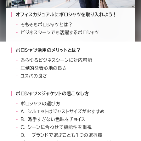
ー
ー
ー
ー
ー
オフィスカジュアルにポロシャツを取り入れよう！
ス
ス
ス
ス
ス
そもそもポロシャツとは？
ビジネスシーンでも活躍するポロシャツ
ー
ー
ー
ー
ー
ポロシャツ活用のメリットとは？
ツ
ツ
ツ
ツ
ツ
あらゆるビジネスシーンに対応可能
圧倒的な着心地の良さ
SADA
SADA
SADA
SADA
SADA
コスパの良さ
の
の
の
の
の
ポロシャツ×ジャケットの着こなし方
ポロシャツの選び方
公
公
公
公
公
A. シルエットはジャストサイズがおすすめ
B. 派手すぎない色味をチョイス
式
式
式
式
式
C. シーンに合わせて機能性を重視
D. ブランドで選ぶことも1つの選択肢