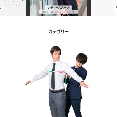
ス
レディーススーツ
サ
世界に一着。
お好みのデザイン
で。
ー
スーツ&サービス一覧
ビ
カテゴリー
ス