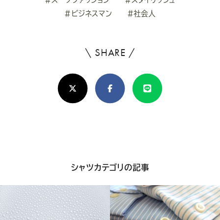
#ビジネスマン
#社会人
\ SHARE /
よ
ろ
X(Twitter)
Facebook
Line
し
け
れ
ば
シ
シャツカテゴリの記事
ェ
ア
し