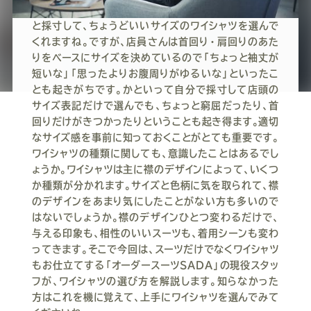
皆
ー
ー
ー
ー
ー
店でワイシャツを買うときは、店員さんがサッ
と採寸して、ちょうどいいサイズのワイシャツを選んで
ス
ス
ス
ス
ス
くれますね。ですが、店員さんは首回り・肩回りのあた
りをベースにサイズを決めているので「ちょっと袖丈が
短いな」「思ったよりお腹周りがゆるいな」といったこ
ー
ー
ー
ー
ー
とも起きがちです。かといって自分で採寸して店頭の
サイズ表記だけで選んでも、ちょっと窮屈だったり、首
ツ
ツ
ツ
ツ
ツ
回りだけがきつかったりということも起き得ます。適切
なサイズ感を事前に知っておくことがとても重要です。
ワイシャツの種類に関しても、意識したことはあるでし
SADA
SADA
SADA
SADA
SADA
ょうか。ワイシャツは主に襟のデザインによって、いくつ
か種類が分かれます。サイズと色柄に気を取られて、襟
の
の
の
の
の
のデザインをあまり気にしたことがない方も多いので
はないでしょうか。襟のデザインひとつ変わるだけで、
与える印象も、相性のいいスーツも、着用シーンも変わ
公
公
公
公
公
ってきます。そこで今回は、スーツだけでなくワイシャツ
もお仕立てする「オーダースーツSADA」の現役スタッ
式
式
式
式
式
フが、ワイシャツの選び方を解説します。知らなかった
方はこれを機に覚えて、上手にワイシャツを選んでみて