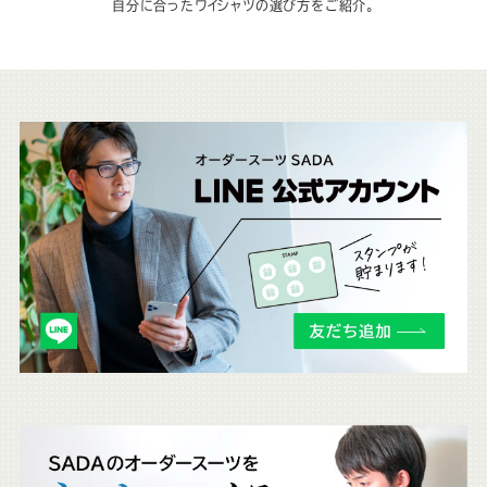
自分に合ったワイシャツの選び方をご紹介。
こ
ち
ら
も
チ
ェ
ッ
ク