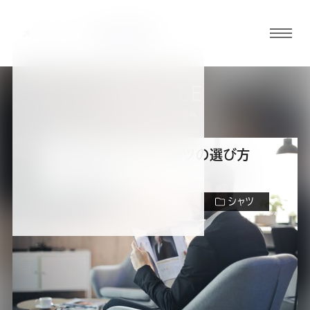
グロ
ーバ
ルメ
ARTICLE
ニュ
スーツの知識・コラム
ーボ
タン
自分に合ったワイシャツの選び方
をご紹介。
オ
オ
オ
オ
オ
シャツ
ー
ー
ー
ー
ー
ダ
ダ
ダ
ダ
ダ
さんはワイシャツ選び、どうしてますか？量販