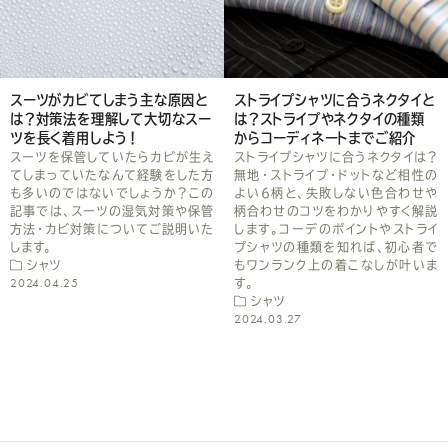
て
く
だ
スーツがカビてしまう主な原因と
ストライプシャツに合うネクタイと
は？対策法を理解して大切なスー
は？ストライプやネクタイの種類
さ
ツを長く着用しよう！
からコーディネートまでご紹介
スーツを保管していたらカビが生え
ストライプシャツに合うネクタイは？
い
てしまっていたなんて経験をした方
無地・ストライプ・ドットなど相性の
も多いのではないでしょうか？この
よい6柄と、失敗しない色合わせや
記事では、スーツの湿気対策や保管
柄合わせのコツをわかりやすく解説
方法・カビ対策についてご説明いた
します。コーデのポイントやストライ
します。
プシャツの種類を知れば、初心者で
シャツ
もワンランク上の着こなしが叶いま
2024.04.25
す。
シャツ
2024.03.27