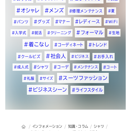
#オシャレ
#メンズ
#修理メンテナンス
#夏
#レディース
#グッズ
#マナー
#パンツ
#WiFi
#フォーマル
#入学式
#就活
#クリーニング
#生地
#着こなし
#コーディネート
#トレンド
#社会人
#クールビズ
#ビジネス
#お手入れ
#シャツ
#コーデ
#成人式
#メンテナンス
#コート
#スーツファッション
#礼服
#サイズ
#ビジネスシーン
#ライフスタイル
オーダースーツSADAのトップページ
インフォメーション
知識・コラム
シャツ