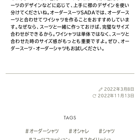
ーツのデザインなどに応じて、上手に襟のデザインを使い
分けてくださいね。オーダースーツSADAでは、オーダース
ーツと合わせてワイシャツを作ることをおすすめしていま
す。なぜなら、スーツと一緒に作っておけば、完璧なサイズ
合わせができるから。ワイシャツは単体ではなく、スーツと
合わせた時のサイズ感がもっとも重要ですよ。ぜひ、オー
ダースーツ・オーダーシャツもお試しください。
投
2022年3月8日
最
2022年11月13日
稿
終
日
更
新
TAGS
日
#オーダーシャツ
#オシャレ
#シャツ
#スーツファッション
#スタイリッシュ