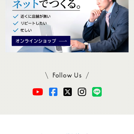
。
Follow Us
SADAをフォロー
オ
オ
オ
オ
オ
ー
ー
ー
ー
ー
ダ
ダ
ダ
ダ
ダ