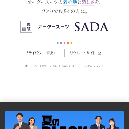
オーダースーツの
着心地
と
楽しさ
を、
ー
ー
ー
ー
ー
ひとりでも多くの方に。
ス
ス
ス
ス
ス
ー
ー
ー
ー
ー
プライバシーポリシー
リクルートサイト
ツ
ツ
ツ
ツ
ツ
© 2026
ORDER SUIT SADA
All Rights Reserved.
SADA
SADA
SADA
SADA
SADA
の
の
の
の
の
公
公
公
公
公
式
式
式
式
式