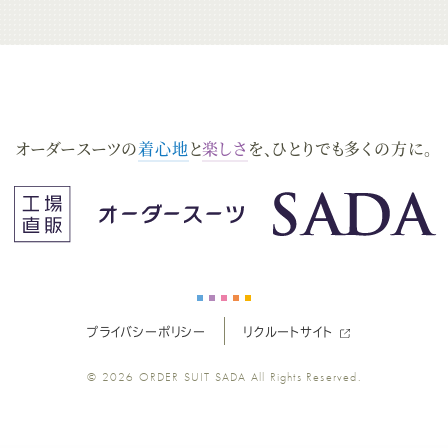
ダ
ダ
ダ
ダ
ダ
ー
ー
ー
ー
ー
オーダースーツの
着心地
と
楽しさ
を、
ひとりでも多くの方に。
ス
ス
ス
ス
ス
ー
ー
ー
ー
ー
ツ
ツ
ツ
ツ
ツ
SADA
SADA
SADA
SADA
SADA
プライバシーポリシー
リクルートサイト
© 2026
ORDER SUIT SADA
All Rights Reserved.
の
の
の
の
の