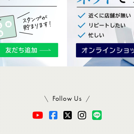
Follow Us
SADAをフォロー
オ
オ
オ
オ
オ
ー
ー
ー
ー
ー