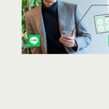
ら
も
チ
ェ
ッ
ク
。