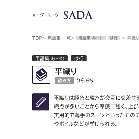
TOP
>
用語集 一覧
>
用語集 あ～わ
は行
>
平織
用語集 あ～わ
は行
平織り
ひらおり
読み方
平織りは経糸と緯糸が交互に交差する
織点が多いことから摩擦に強く、上部
実用的で薄手のスーツといったものに
やボイルなどが挙げられる。