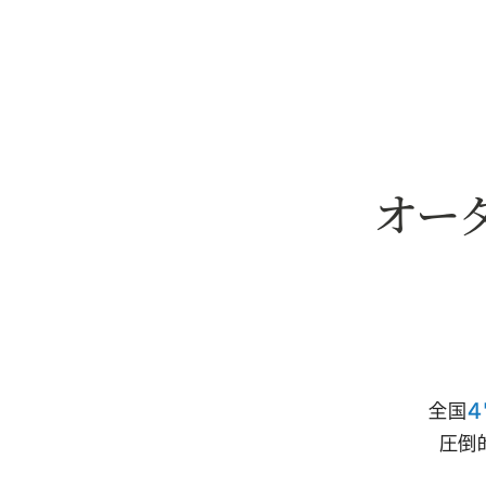
オー
全国
4
圧倒