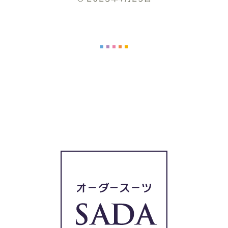
シ
日
終
ェ
更
新
ア
日
し
て
く
だ
さ
い