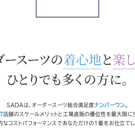
ダースーツの
着心地
と
楽
ひとりでも多くの方に。
SADAは、オーダースーツ総合満足度
ナンバーワン
。
7
店舗
のスケールメリットと工場直販の優位性を最大限に
的なコストパフォーマンスであなただけの1着をお仕立てし