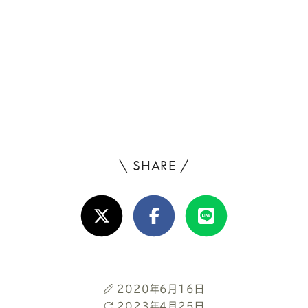
\ SHARE /
よ
ろ
X(Twitter)
Facebook
Line
し
け
れ
投
2020年6月16日
ば
稿
最
2023年4月25日