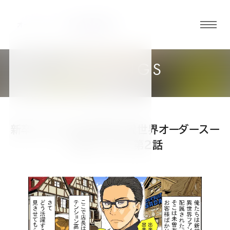
グロ
ーバ
ルメ
READINGS
ニュ
読み物
ーボ
タン
新卒入社した僕の職場が異世界オーダースー
オ
オ
オ
オ
オ
ツ屋だった件 第2話
ー
ー
ー
ー
ー
ダ
ダ
ダ
ダ
ダ