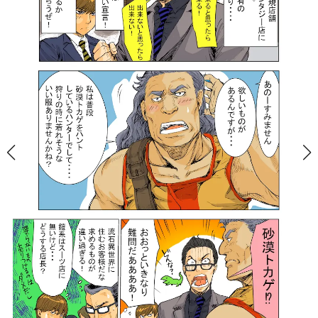
ー
ー
ー
ー
ー
ス
ス
ス
ス
ス
ー
ー
ー
ー
ー
ツ
ツ
ツ
ツ
ツ
SADA
SADA
SADA
SADA
SADA
の
の
の
の
の
公
公
公
公
公
式
式
式
式
式