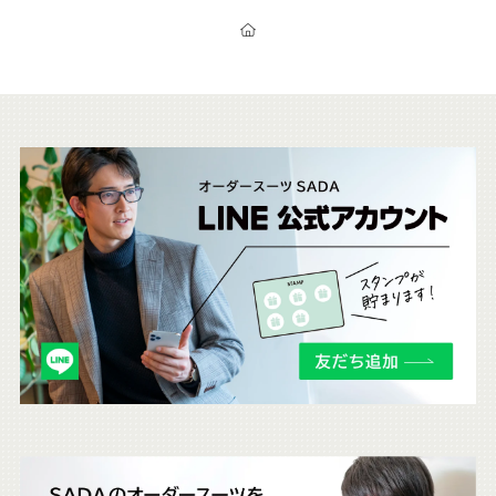
スーツ&サービス一覧
ビ
オーダースーツSADAのトップページ
ス
こ
ち
ら
も
チ
ェ
ッ