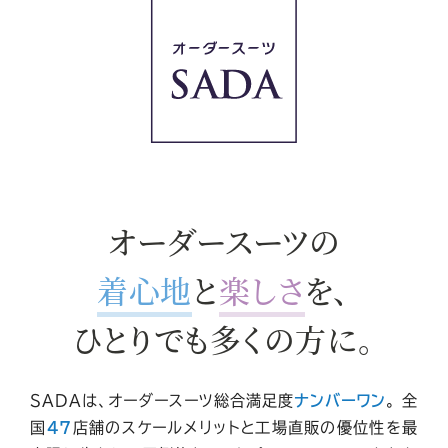
く
だ
さ
い
オーダースーツの
着心地
と
楽しさ
を、
ひとりでも多くの方に。
SADAは、オーダースーツ総合満足度
ナンバーワン
。
全
国
47
店舗
のスケールメリットと工場直販の優位性を最