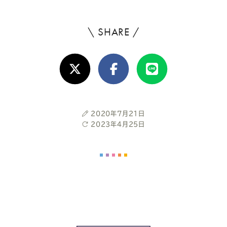
\ SHARE /
よ
ろ
X(Twitter)
Facebook
Line
し
け
れ
投
2020年7月21日
ば
稿
最
2023年4月25日
日
終
シ
更
新
ェ
日
ア
し
て