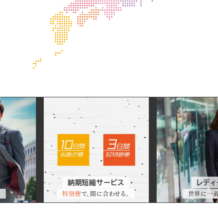
ス
ー
ツ
&
ビス
レディーススーツ
リ
サ
る。
世界に一着。
お好みのデザイン
で。
フ
ー