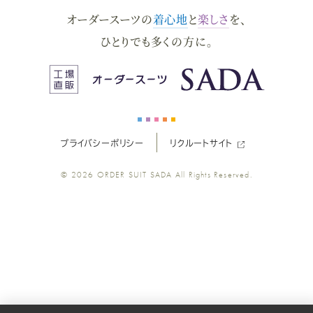
オーダースーツの
着心地
と
楽しさ
を、
ー
ー
ー
ー
ー
ひとりでも多くの方に。
ス
ス
ス
ス
ス
ー
ー
ー
ー
ー
プライバシーポリシー
リクルートサイト
ツ
ツ
ツ
ツ
ツ
© 2026
ORDER SUIT SADA
All Rights Reserved.
SADA
SADA
SADA
SADA
SADA
の
の
の
の
の
公
公
公
公
公