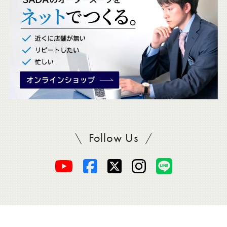
ク
。
Follow Us
SADAをフォロー
オ
オ
オ
オ
オ
ー
ー
ー
ー
ー
ダ
ダ
ダ
ダ
ダ