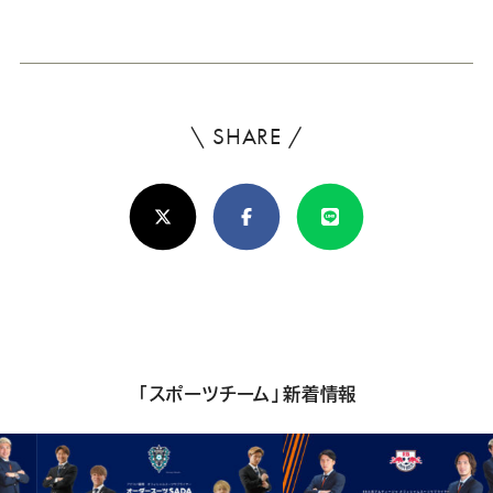
\ SHARE /
よ
ろ
X(Twitter)
Facebook
Line
し
け
れ
ば
シ
「スポーツチーム」新着情報
ェ
ア