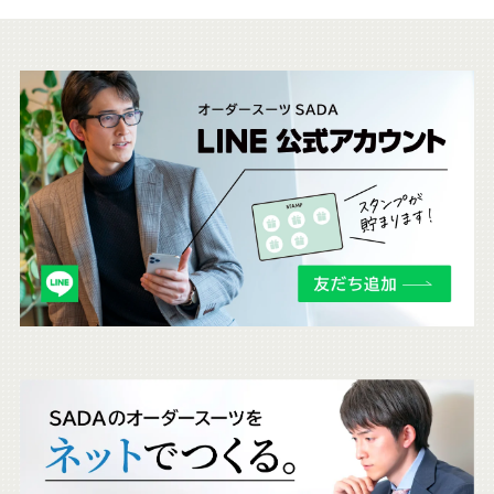
こ
ち
ら
も
チ
ェ
ッ
ク
。