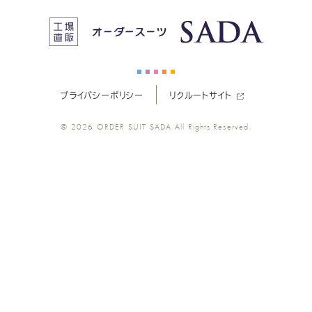
ス
ス
ス
ス
ス
ー
ー
ー
ー
ー
プライバシーポリシー
リクルートサイト
ツ
ツ
ツ
ツ
ツ
© 2026
ORDER SUIT SADA
All Rights Reserved.
SADA
SADA
SADA
SADA
SADA
の
の
の
の
の
公
公
公
公
公
式
式
式
式
式
Youtube
Facebook
Twitter
Instagr
LINE