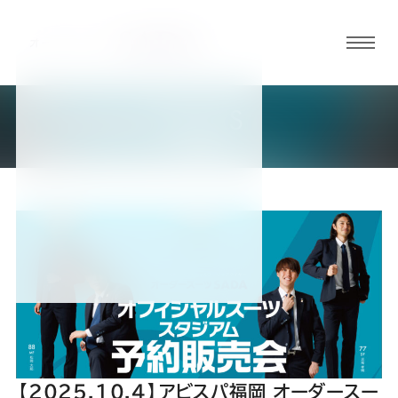
グロ
ーバ
ルメ
NEWS
ニュ
新着情報
ーボ
タン
オ
オ
オ
オ
オ
ー
ー
ー
ー
ー
ダ
ダ
ダ
ダ
ダ
【2025.10.4】アビスパ福岡 オーダースー