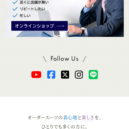
Follow Us
SADAをフォロー
オ
オ
オ
オ
オ
ー
ー
ー
ー
ー
ダ
ダ
ダ
ダ
ダ
オーダースーツの
着心地
と
楽しさ
を、
ー
ー
ー
ー
ー
ひとりでも多くの方に。