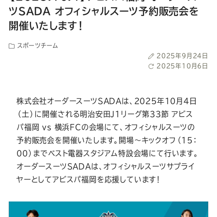
ー
ー
ー
ー
ー
ツSADA オフィシャルスーツ予約販売会を
開催いたします！
ス
ス
ス
ス
ス
スポーツチーム
ー
ー
ー
ー
ー
投
2025年9月24日
稿
最
2025年10月6日
日
終
ツ
ツ
ツ
ツ
ツ
更
新
株式会社オーダースーツSADAは、2025年10月4日
日
SADA
SADA
SADA
SADA
SADA
（土）に開催される明治安田J1リーグ第33節 アビス
パ福岡 vs 横浜FCの会場にて、オフィシャルスーツの
の
の
の
の
の
予約販売会を開催いたします。開場～キックオフ（15：
00）までベスト電器スタジアム特設会場にて行います。
公
公
公
公
公
オーダースーツSADAは、オフィシャルスーツサプライ
ヤーとしてアビスパ福岡を応援しています！
式
式
式
式
式