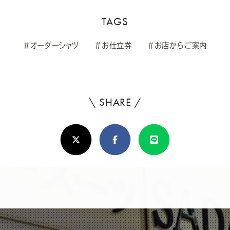
TAGS
#オーダーシャツ
#お仕立券
#お店からご案内
\ SHARE /
よ
ろ
X(Twitter)
Facebook
Line
し
け
れ
ば
シ