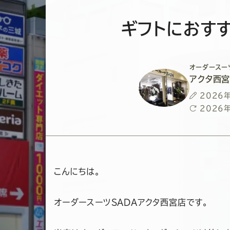
ギフトにおす
オーダースー
アクタ西
投
2026
稿
最
2026
日
終
更
新
日
こんにちは。
オーダースーツSADAアクタ西宮店です。