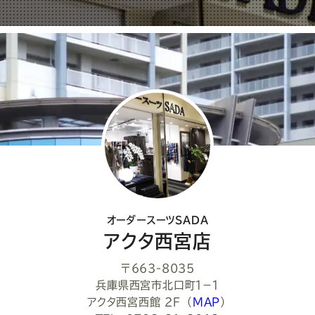
ェ
ア
し
て
く
だ
さ
い
オーダースーツSADA
アクタ西宮店
〒663-8035
兵庫県西宮市北口町１−１
アクタ西宮西館 2F
（
MAP
）