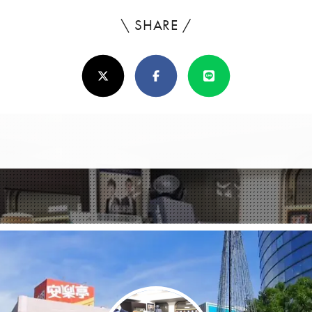
\ SHARE /
よ
ろ
X(Twitter)
Facebook
Line
し
け
れ
ば
シ
ェ
ア
し
て
く