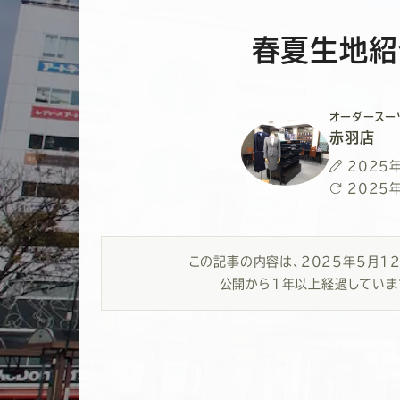
春夏生地紹
オーダースー
赤羽店
投
2025
稿
最
2025
日
終
更
新
この記事の内容は、
2025年5月1
日
公開から1年以上経過していま