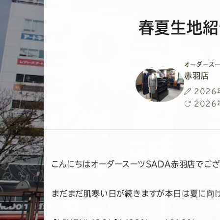
春夏生地紹
オーダースー
赤羽店
投
2026
稿
最
2026
日
終
更
新
日
こんにちはオーダースーツSADA赤羽店でござ
まだまだ肌寒い日が続きますが本日は夏に向