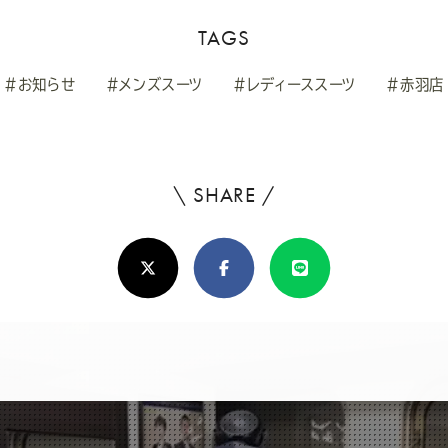
TAGS
#お知らせ
#メンズスーツ
#レディーススーツ
#赤羽店
\ SHARE /
よ
ろ
X(Twitter)
Facebook
Line
し
け
れ
ば
シ