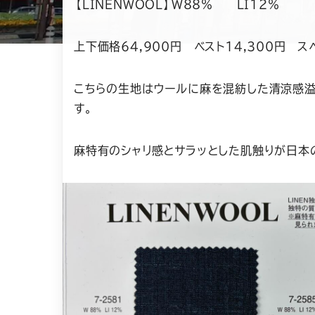
【LINENWOOL】W88％ LI12％
上下価格64,900円 ベスト14,300円 ス
こちらの生地はウールに麻を混紡した清涼感
す。
麻特有のシャリ感とサラッとした肌触りが日本