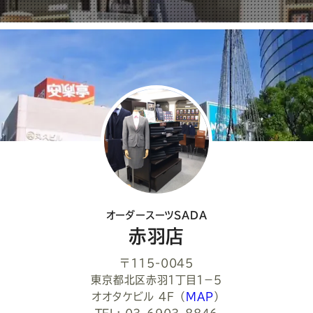
ェ
ア
し
て
く
だ
さ
い
オーダースーツSADA
赤羽店
〒115-0045
東京都北区赤羽１丁目１−５
オオタケビル 4F
（
MAP
）