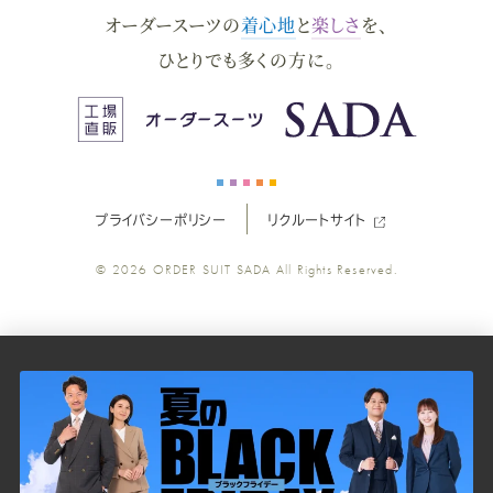
オーダースーツの
着心地
と
楽しさ
を、
ー
ー
ー
ー
ー
ひとりでも多くの方に。
ス
ス
ス
ス
ス
ー
ー
ー
ー
ー
プライバシーポリシー
リクルートサイト
ツ
ツ
ツ
ツ
ツ
© 2026
ORDER SUIT SADA
All Rights Reserved.
SADA
SADA
SADA
SADA
SADA
の
の
の
の
の
公
公
公
公
公
式
式
式
式
式