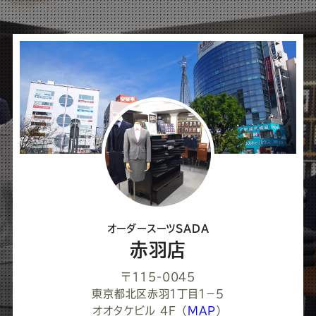
ば
シ
ェ
ア
し
て
く
だ
さ
オーダースーツSADA
い
赤羽店
〒115-0045
東京都北区赤羽１丁目１−５
オオタケビル 4F
（
MAP
）