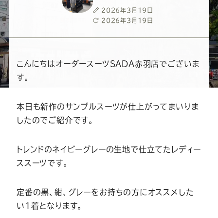
ー
ー
ー
ー
ー
投
2026年3月19日
稿
最
2026年3月19日
ス
ス
ス
ス
ス
日
終
更
新
ー
ー
ー
ー
ー
日
こんにちはオーダースーツSADA赤羽店でございま
す。
ツ
ツ
ツ
ツ
ツ
本日も新作のサンプルスーツが仕上がってまいりま
SADA
SADA
SADA
SADA
SADA
したのでご紹介です。
の
の
の
の
の
トレンドのネイビーグレーの生地で仕立てたレディー
ススーツです。
公
公
公
公
公
定番の黒、紺、グレーをお持ちの方にオススメした
式
式
式
式
式
い1着となります。