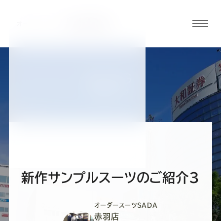
グロ
ーバ
ルメ
ニュ
BLOG
ーボ
赤羽店ブログ
タン
オ
オ
オ
オ
オ
ー
ー
ー
ー
ー
新作サンプルスーツのご紹介3
ダ
ダ
ダ
ダ
ダ
オーダースーツSADA
赤羽店