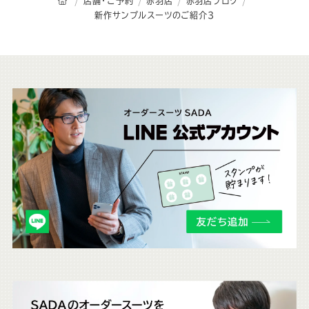
オーダースーツSADAのトップページ
店舗・ご予約
赤羽店
赤羽店ブログ
新作サンプルスーツのご紹介3
こ
ち
ら
も
チ
ェ
ッ