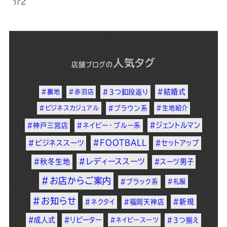
介2
人気タグ
店舗ブログ
の
#結婚式
#裏地
#赤羽店
#3つ釦段返り
#ビジネスカジュアル
#ブラウン系
#生地紹介
#ジェントルマン
#神戸三宮店
#ネイビー・ブルー系
#FOOTBALL
#ビジネススーツ
#セットアップ
#レディーススーツ
#秋冬生地
#スーツ男子
#お店からご案内
#ブラック系
#礼服
#お知らせ
#新規
#ネクタイ
#福岡天神店
#成人式
#リピーター
#ネイビースーツ
#3つ揃え