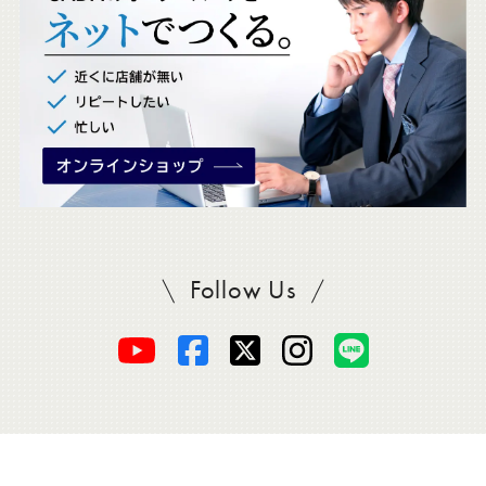
ク
。
Follow Us
SADAをフォロー
オ
オ
オ
オ
オ
ー
ー
ー
ー
ー
ダ
ダ
ダ
ダ
ダ