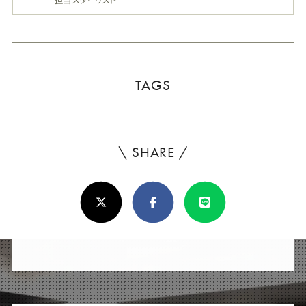
TAGS
\ SHARE /
よ
ろ
X(Twitter)
Facebook
Line
し
け
れ
ば
シ