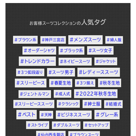
人気タグ
お客様スーツコレクション
の
#メンズスーツ
#ブラウン系
#神戸三宮店
#婦人服
#オーダーシャツ
#スーツ女子
#ブラック系
#トレンドカラー
#ネイビースーツ
#ジャケット
#レディーススーツ
#スーツ男子
#3つ釦段返り
#スリーピース
#春夏生地
#秋冬生地
#3つ揃え
#2022年秋冬生地
#ジェントルマン
#成人式
#紳士服
#スリーピーススーツ
#クラシック
#結婚式
#ベスト
#グレー系
#ビジネススーツ
#天神
#ストライプ
#ダブルスーツ
#セットアップ
#仙台西多賀店
#ブラウンスーツ