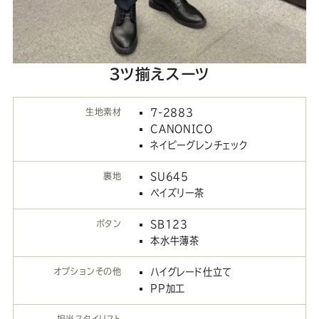
3ツ揃えスーツ
生地素材
7-2883
CANONICO
ネイビーグレンチェック
裏地
SU645
ペイズリー茶
ボタン
SB123
本水牛薄茶
オプションその他
ハイグレード仕立て
PP加工
担当スタイリスト