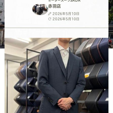
ー
ー
ー
ー
ー
オーダースーツSADA
赤羽店
ス
ス
ス
ス
ス
投
2026年5月10日
稿
最
2026年5月10日
日
終
ー
ー
ー
ー
ー
更
新
日
ツ
ツ
ツ
ツ
ツ
SADA
SADA
SADA
SADA
SADA
の
の
の
の
の
公
公
公
公
公
式
式
式
式
式