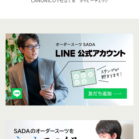
CANONICOで仕立てる ネイビーチェック
こ
ち
ら
も
チ
ェ
ッ
ク