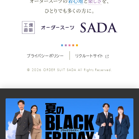
オーダースーツの
着心地
と
楽しさ
を、
ー
ー
ー
ー
ー
ひとりでも多くの方に。
ス
ス
ス
ス
ス
ー
ー
ー
ー
ー
プライバシーポリシー
リクルートサイト
ツ
ツ
ツ
ツ
ツ
© 2026
ORDER SUIT SADA
All Rights Reserved.
SADA
SADA
SADA
SADA
SADA
の
の
の
の
の
公
公
公
公
公
式
式
式
式
式