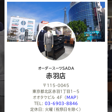
ェ
ア
し
て
く
だ
さ
オーダースーツSADA
い
赤羽店
〒115-0045
東京都北区赤羽１丁目１−５
オオタケビル 4F
（
MAP
）
TEL:
03-6903-8846
定休日: 火曜（祝祭日を除く）