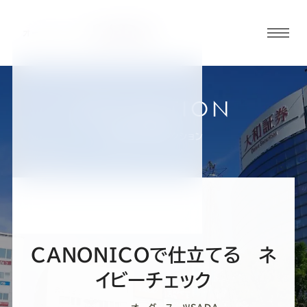
グロ
ーバ
ルメ
ニュ
COLLECTION
ーボ
赤羽店
お客様スーツコレクション
タン
オ
オ
オ
オ
オ
ー
ー
ー
ー
ー
CANONICOで仕立てる ネ
ダ
ダ
ダ
ダ
ダ
イビーチェック