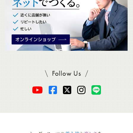
。
Follow Us
SADAをフォロー
オ
オ
オ
オ
オ
ー
ー
ー
ー
ー
ダ
ダ
ダ
ダ
ダ