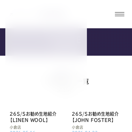
グロ
ーバ
ルメ
STORE
ニュ
店舗・ご予約
ーボ
タン
店舗ブログ
オ
オ
オ
オ
オ
「#SUIT」 一覧
全39件
ー
ー
ー
ー
ー
２６S/Sお勧め生地紹介
２６S/Sお勧め生地紹介
ダ
ダ
ダ
ダ
ダ
【LINEN WOOL】
【JOHN FOSTER】
小倉店
小倉店