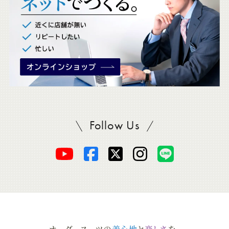
。
Follow Us
SADAをフォロー
オ
オ
オ
オ
オ
ー
ー
ー
ー
ー
ダ
ダ
ダ
ダ
ダ