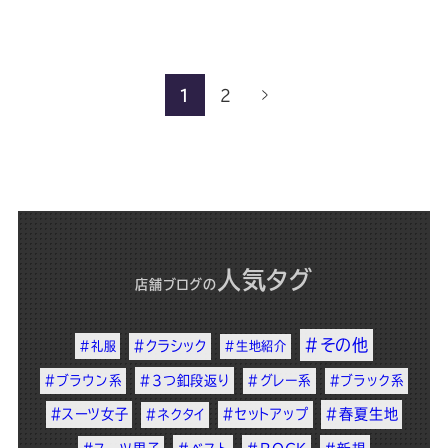
1
2
人気タグ
店舗ブログ
の
#その他
#クラシック
#礼服
#生地紹介
#ブラウン系
#3つ釦段返り
#グレー系
#ブラック系
#スーツ女子
#セットアップ
#春夏生地
#ネクタイ