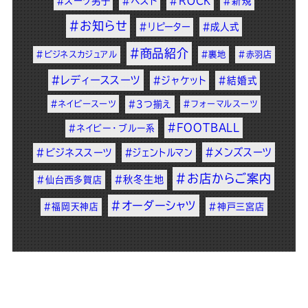
#スーツ男子
#ベスト
#ROCK
#新規
#お知らせ
#リピーター
#成人式
#商品紹介
#ビジネスカジュアル
#裏地
#赤羽店
#レディーススーツ
#ジャケット
#結婚式
#ネイビースーツ
#3つ揃え
#フォーマルスーツ
#FOOTBALL
#ネイビー・ブルー系
#メンズスーツ
#ビジネススーツ
#ジェントルマン
#お店からご案内
#秋冬生地
#仙台西多賀店
#オーダーシャツ
#福岡天神店
#神戸三宮店