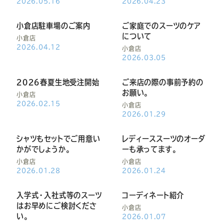
ー
ー
ー
ー
ー
2026.05.16
2026.04.23
小倉店駐車場のご案内
ご家庭でのスーツのケア
ス
ス
ス
ス
ス
について
小倉店
2026.04.12
小倉店
ー
ー
ー
ー
ー
2026.03.05
２０２６春夏生地受注開始
ご来店の際の事前予約の
ツ
ツ
ツ
ツ
ツ
お願い。
小倉店
2026.02.15
小倉店
SADA
SADA
SADA
SADA
SADA
2026.01.29
シャツもセットでご用意い
レディーススーツのオーダ
の
の
の
の
の
かがでしょうか。
ーも承ってます。
小倉店
小倉店
公
公
公
公
公
2026.01.28
2026.01.24
入学式・入社式等のスーツ
コーディネート紹介
式
式
式
式
式
はお早めにご検討くださ
小倉店
い。
2026.01.07