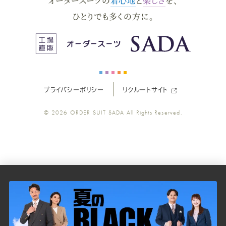
オーダースーツの
着心地
と
楽しさ
を、
ー
ー
ー
ー
ー
ひとりでも多くの方に。
ス
ス
ス
ス
ス
ー
ー
ー
ー
ー
プライバシーポリシー
リクルートサイト
ツ
ツ
ツ
ツ
ツ
© 2026
ORDER SUIT SADA
All Rights Reserved.
SADA
SADA
SADA
SADA
SADA
の
の
の
の
の
公
公
公
公
公
式
式
式
式
式