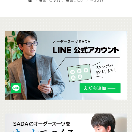
こ
ち
ら
も
チ
ェ
ッ
ク