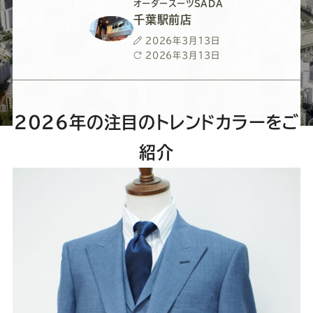
ー
ー
ー
ー
ー
オーダースーツSADA
千葉駅前店
ス
ス
ス
ス
ス
投
2026年3月13日
稿
最
2026年3月13日
日
終
ー
ー
ー
ー
ー
更
新
日
ツ
ツ
ツ
ツ
ツ
2026年の注目のトレンドカラーをご
紹介
SADA
SADA
SADA
SADA
SADA
の
の
の
の
の
公
公
公
公
公
式
式
式
式
式