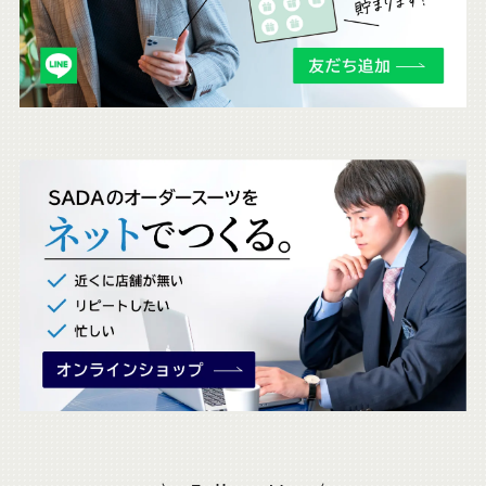
も
チ
ェ
ッ
ク
。