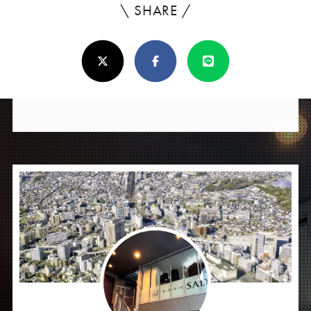
\ SHARE /
よ
ろ
X(Twitter)
Facebook
Line
し
け
れ
ば
シ
ェ
ア
し
て
く