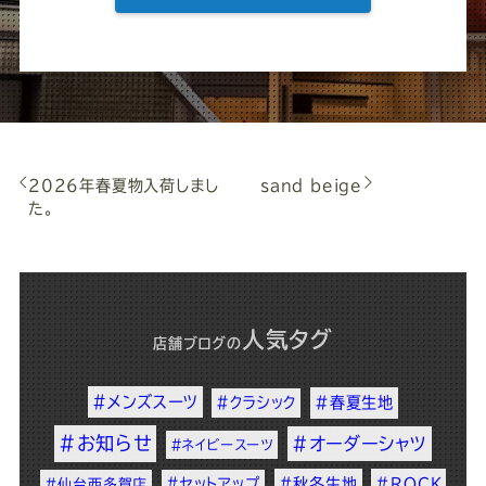
2026年春夏物入荷しまし
sand beige
た。
人気タグ
店舗ブログ
の
#メンズスーツ
#クラシック
#春夏生地
#お知らせ
#オーダーシャツ
#ネイビースーツ
#セットアップ
#秋冬生地
#ROCK
#仙台西多賀店