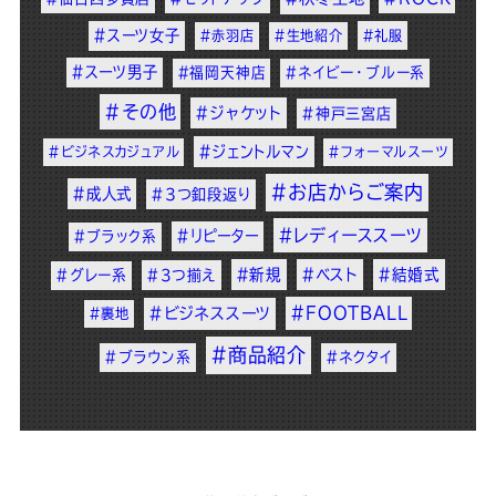
#スーツ女子
#赤羽店
#生地紹介
#礼服
#スーツ男子
#福岡天神店
#ネイビー・ブルー系
#その他
#ジャケット
#神戸三宮店
#ジェントルマン
#ビジネスカジュアル
#フォーマルスーツ
#お店からご案内
#成人式
#3つ釦段返り
#レディーススーツ
#リピーター
#ブラック系
#新規
#ベスト
#結婚式
#グレー系
#3つ揃え
#FOOTBALL
#ビジネススーツ
#裏地
#商品紹介
#ブラウン系
#ネクタイ