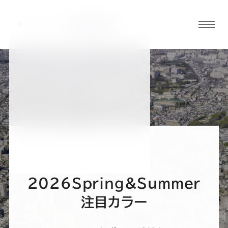
グロ
ーバ
ルメ
ニュ
BLOG
ーボ
千葉駅前店ブログ
タン
オ
オ
オ
オ
オ
ー
ー
ー
ー
ー
2026Spring&Summer
ダ
ダ
ダ
ダ
ダ
注目カラー