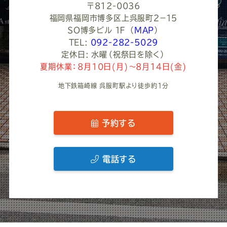
〒812-0036
福岡県福岡市博多区上呉服町２−１５
ＳＯ博多ビル １Ｆ
（
MAP
）
TEL:
092-282-5029
定休日: 水曜（祝祭日を除く）
夏期休業：8月10日(月)～8月14日(金)
地下鉄箱崎線 呉服町駅より徒歩約1分
予約する
電話する