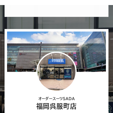
け
れ
ば
シ
ェ
ア
し
て
く
だ
さ
オーダースーツSADA
い
福岡呉服町店