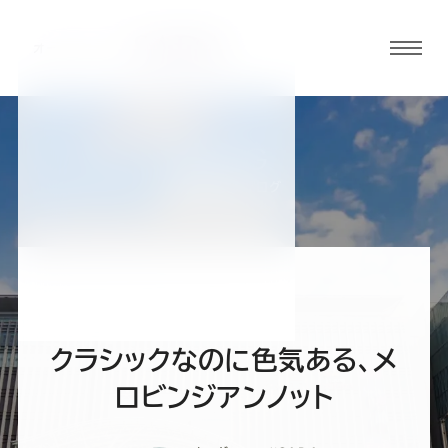
グロ
ーバ
ルメ
ニュ
BLOG
ーボ
福岡呉服町店ブログ
タン
オ
オ
オ
オ
オ
ー
ー
ー
ー
ー
クラシックなのに色気ある、メ
ダ
ダ
ダ
ダ
ダ
ロビンジアンノット