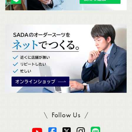
ェ
ッ
ク
。
Follow Us
SADAをフォロー
オ
オ
オ
オ
オ