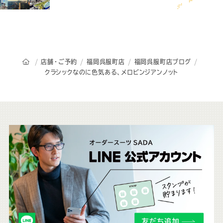
オーダースーツSADAのトップページ
店舗・ご予約
福岡呉服町店
福岡呉服町店ブログ
クラシックなのに色気ある、メロビンジアンノット
こ
ち
ら
も
チ