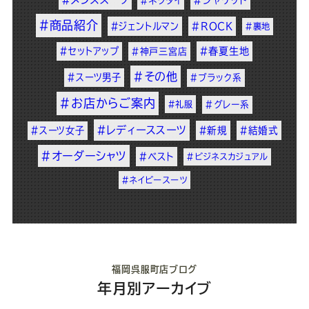
#ネクタイ
#商品紹介
#ジェントルマン
#ROCK
#裏地
#セットアップ
#春夏生地
#神戸三宮店
#その他
#スーツ男子
#ブラック系
#お店からご案内
#礼服
#グレー系
#レディーススーツ
#スーツ女子
#新規
#結婚式
#オーダーシャツ
#ベスト
#ビジネスカジュアル
#ネイビースーツ
福岡呉服町店ブログ
年月別アーカイブ