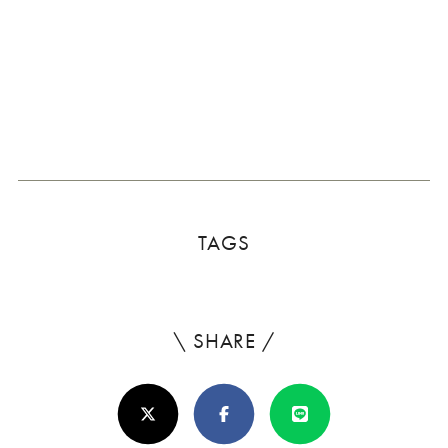
TAGS
\ SHARE /
よ
ろ
X(Twitter)
Facebook
Line
し