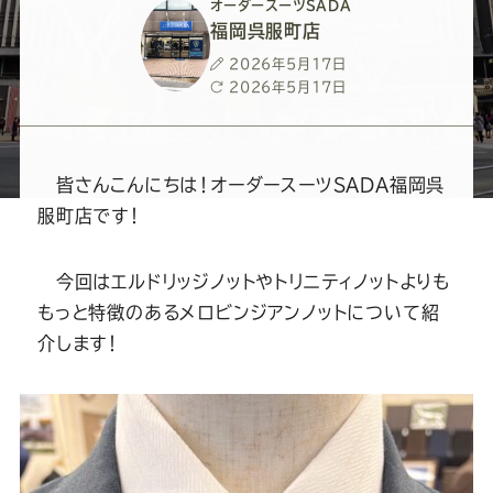
ー
ー
ー
ー
ー
オーダースーツSADA
福岡呉服町店
ス
ス
ス
ス
ス
投
2026年5月17日
稿
最
2026年5月17日
日
終
ー
ー
ー
ー
ー
更
新
日
ツ
ツ
ツ
ツ
ツ
皆さんこんにちは！オーダースーツSADA福岡呉
服町店です！
SADA
SADA
SADA
SADA
SADA
今回はエルドリッジノットやトリニティノットよりも
の
の
の
の
の
もっと特徴のあるメロビンジアンノットについて紹
介します！
公
公
公
公
公
式
式
式
式
式