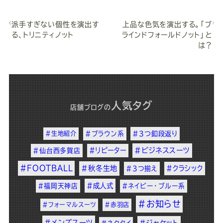
派手すぎない個性を演出す
上品な色気を演出する。「ブ
る、トリニティノット
ラインドフォールドノット」と
は？
人気タグ
店舗ブログ
の
#生地紹介
#ブラウン系
#3つ釦段返り
#リピーター
#ビジネススーツ
#仙台西多賀店
#FOOTBALL
#秋冬生地
#クラシック
#3つ揃え
#成人式
#福岡天神店
#ネイビー・ブルー系
#お知らせ
#フォーマルスーツ
#赤羽店
#メンズスーツ
#ジャケット