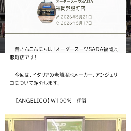
ー
ー
ー
ー
ー
オーダースーツSADA
福岡呉服町店
ス
ス
ス
ス
ス
投
2026年5月21日
稿
最
2026年5月17日
日
終
ー
ー
ー
ー
ー
更
新
日
ツ
ツ
ツ
ツ
ツ
皆さんこんにちは！オーダースーツSADA福岡呉
服町店です！
SADA
SADA
SADA
SADA
SADA
今回は、イタリアの老舗服地メーカー、アンジェリ
の
の
の
の
の
コについて紹介します。
公
公
公
公
公
【ANGELICO】Ｗ100％ 伊製
式
式
式
式
式