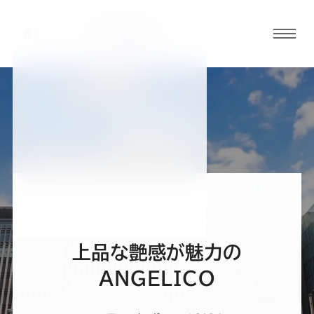
グロ
ーバ
ルメ
ニュ
BLOG
ーボ
福岡呉服町店ブログ
タン
オ
オ
オ
オ
オ
ー
ー
ー
ー
ー
上品な艶感が魅力の
ダ
ダ
ダ
ダ
ダ
ANGELICO