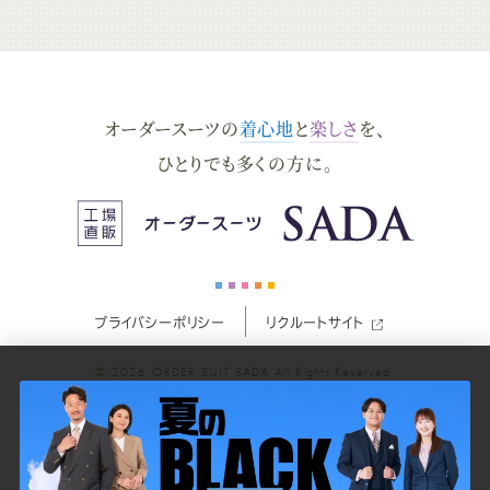
ー
ー
ー
ー
ー
ダ
ダ
ダ
ダ
ダ
オーダースーツの
着心地
と
楽しさ
を、
ー
ー
ー
ー
ー
ひとりでも多くの方に。
ス
ス
ス
ス
ス
ー
ー
ー
ー
ー
プライバシーポリシー
リクルートサイト
ツ
ツ
ツ
ツ
ツ
© 2026
ORDER SUIT SADA
All Rights Reserved.
SADA
SADA
SADA
SADA
SADA
の
の
の
の
の