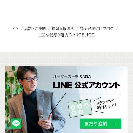
オーダースーツSADAのトップページ
店舗・ご予約
福岡呉服町店
福岡呉服町店ブログ
上品な艶感が魅力のANGELICO
こ
ち
ら
も
チ