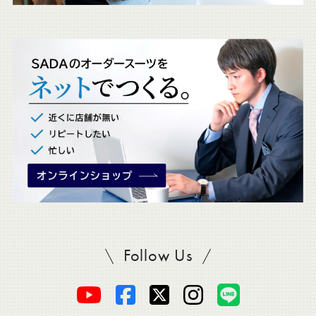
ェ
ッ
ク
。
Follow Us
SADAをフォロー
オ
オ
オ
オ
オ