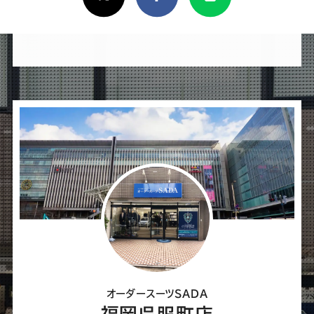
け
れ
ば
シ
ェ
ア
し
て
く
だ
さ
オーダースーツSADA
い