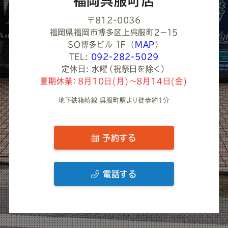
福岡呉服町店
〒812-0036
福岡県福岡市博多区上呉服町２−１５
ＳＯ博多ビル １Ｆ
（
MAP
）
TEL:
092-282-5029
定休日: 水曜（祝祭日を除く）
夏期休業：8月10日(月)～8月14日(金)
地下鉄箱崎線 呉服町駅より徒歩約1分
予約する
電話する