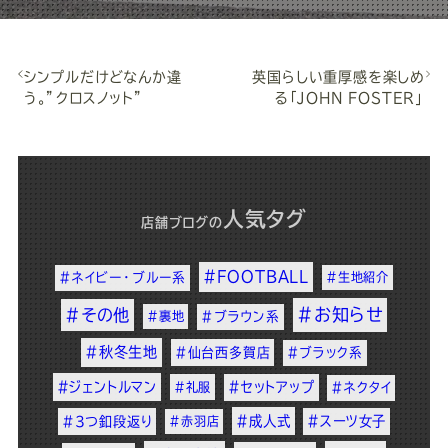
シンプルだけどなんか違
英国らしい重厚感を楽しめ
う。”クロスノット”
る「JOHN FOSTER」
人気タグ
店舗ブログ
の
#FOOTBALL
#ネイビー・ブルー系
#生地紹介
#お知らせ
#その他
#裏地
#ブラウン系
#秋冬生地
#仙台西多賀店
#ブラック系
#ジェントルマン
#セットアップ
#礼服
#ネクタイ
#成人式
#スーツ女子
#3つ釦段返り
#赤羽店