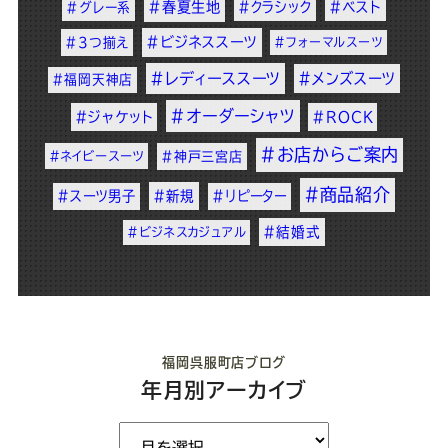
#春夏生地
#クラシック
#ベスト
#グレー系
#ビジネススーツ
#3つ揃え
#フォーマルスーツ
#レディーススーツ
#メンズスーツ
#福岡天神店
#オーダーシャツ
#ジャケット
#ROCK
#お店からご案内
#ネイビースーツ
#神戸三宮店
#商品紹介
#スーツ男子
#新規
#リピーター
#結婚式
#ビジネスカジュアル
福岡呉服町店ブログ
年月別アーカイブ