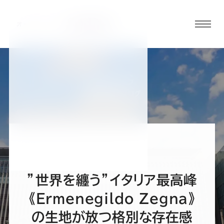
グロ
ーバ
ルメ
ニュ
BLOG
ーボ
福岡呉服町店ブログ
タン
オ
オ
オ
オ
オ
ー
ー
ー
ー
ー
”世界を纏う”イタリア最高峰
ダ
ダ
ダ
ダ
ダ
《Ermenegildo Zegna》
の生地が放つ格別な存在感