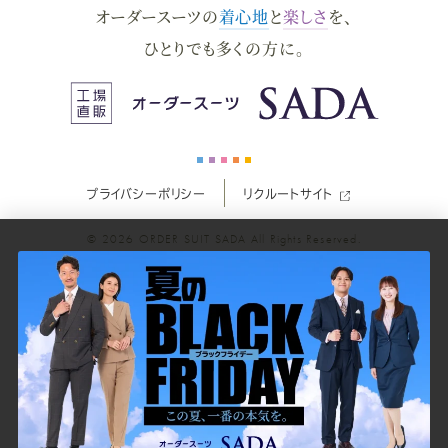
オーダースーツの
着心地
と
楽しさ
を、
ー
ー
ー
ー
ー
ひとりでも多くの方に。
ス
ス
ス
ス
ス
ー
ー
ー
ー
ー
プライバシーポリシー
リクルートサイト
ツ
ツ
ツ
ツ
ツ
© 2026
ORDER SUIT SADA
All Rights Reserved.
SADA
SADA
SADA
SADA
SADA
の
の
の
の
の
公
公
公
公
公
式
式
式
式
式