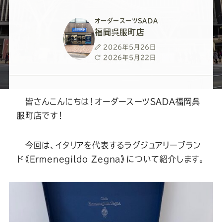
ー
ー
ー
ー
ー
オーダースーツSADA
ス
ス
ス
ス
ス
福岡呉服町店
投
2026年5月26日
ー
ー
ー
ー
ー
稿
最
2026年5月22日
日
終
更
ツ
ツ
ツ
ツ
ツ
新
日
皆さんこんにちは！オーダースーツSADA福岡呉
SADA
SADA
SADA
SADA
SADA
服町店です！
の
の
の
の
の
今回は、イタリアを代表するラグジュアリーブラン
ド《Ermenegildo Zegna》について紹介します。
公
公
公
公
公
式
式
式
式
式