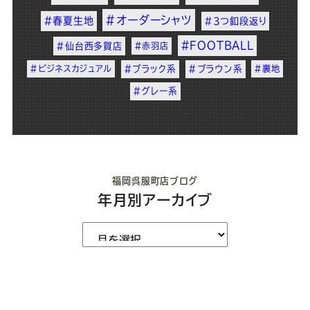
#オーダーシャツ
#春夏生地
#3つ釦段返り
#FOOTBALL
#仙台西多賀店
#赤羽店
#ビジネスカジュアル
#ブラック系
#ブラウン系
#裏地
#グレー系
福岡呉服町店ブログ
年月別アーカイブ