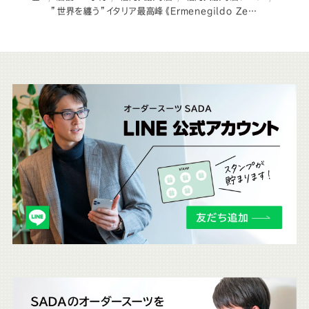
”世界を纏う”イタリア最高峰《Ermenegildo Zegna》の生地が放つ格別な存在感
こ
ち
ら
も
チ
ェ
ッ
ク