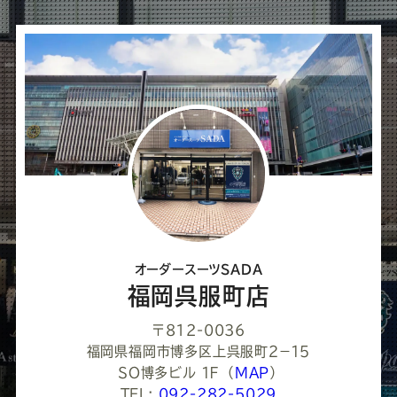
シ
ェ
ア
し
て
く
だ
さ
オーダースーツSADA
い
福岡呉服町店
〒812-0036
福岡県福岡市博多区上呉服町２−１５
ＳＯ博多ビル １Ｆ
（
MAP
）
TEL:
092-282-5029