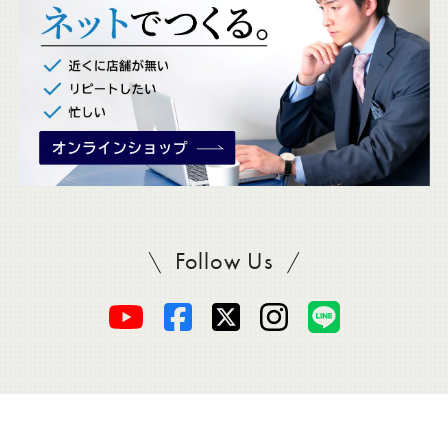
。
Follow Us
SADAをフォロー
オ
オ
オ
オ
オ
ー
ー
ー
ー
ー
ダ
ダ
ダ
ダ
ダ