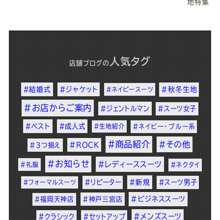
地特集
人気タグ
店舗ブログ
の
#結婚式
#ジャケット
#秋冬生地
#ネイビースーツ
#お店からご案内
#ジェントルマン
#スーツ女子
#ベスト
#成人式
#生地紹介
#ネイビー・ブルー系
#商品紹介
#その他
#ROCK
#3つ揃え
#お知らせ
#レディーススーツ
#礼服
#ネクタイ
#リピーター
#新規
#スーツ男子
#フォーマルスーツ
#ビジネススーツ
#福岡天神店
#神戸三宮店
#メンズスーツ
#クラシック
#セットアップ