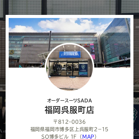
ば
シ
ェ
ア
し
て
く
だ
さ
オーダースーツSADA
い
福岡呉服町店
〒812-0036
福岡県福岡市博多区上呉服町２−１５
ＳＯ博多ビル １Ｆ
（
MAP
）