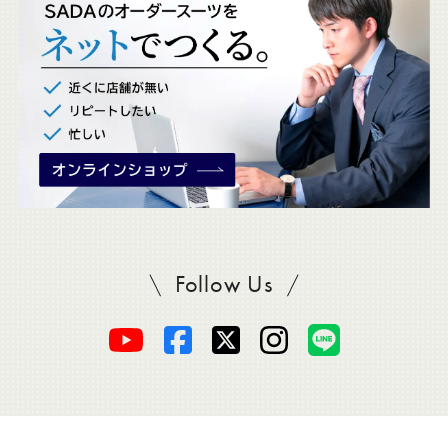
ク
。
Follow Us
SADAをフォロー
オ
オ
オ
オ
オ
ー
ー
ー
ー
ー