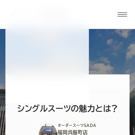
グロ
ーバ
ルメ
ニュ
BLOG
ーボ
福岡呉服町店ブログ
タン
オ
オ
オ
オ
オ
ー
ー
ー
ー
ー
シングルスーツの魅力とは？
ダ
ダ
ダ
ダ
ダ
オーダースーツSADA
福岡呉服町店