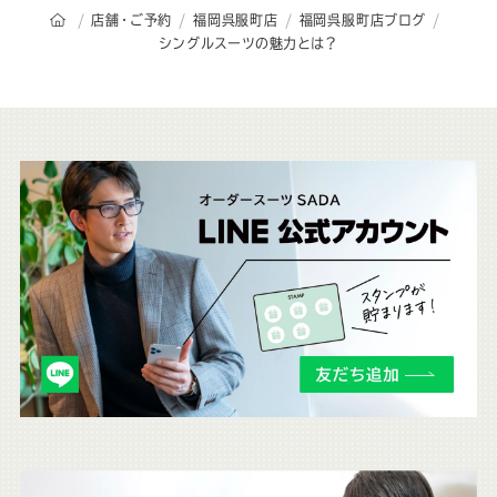
オーダースーツSADAのトップページ
店舗・ご予約
福岡呉服町店
福岡呉服町店ブログ
シングルスーツの魅力とは？
こ
ち
ら
も
チ
ェ
ッ