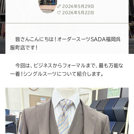
ー
ー
ー
ー
ー
投
2026年5月29日
稿
最
2026年5月22日
ス
ス
ス
ス
ス
日
終
更
新
ー
ー
ー
ー
ー
日
皆さんこんにちは！オーダースーツSADA福岡呉
服町店です！
ツ
ツ
ツ
ツ
ツ
今回は、ビジネスからフォーマルまで、最も万能な
SADA
SADA
SADA
SADA
SADA
一着！シングルスーツについて紹介します。
の
の
の
の
の
公
公
公
公
公
式
式
式
式
式