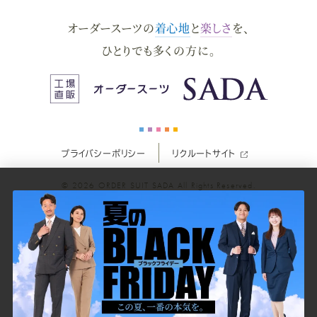
ダ
ダ
ダ
ダ
ダ
オーダースーツの
着心地
と
楽しさ
を、
ー
ー
ー
ー
ー
ひとりでも多くの方に。
ス
ス
ス
ス
ス
ー
ー
ー
ー
ー
プライバシーポリシー
リクルートサイト
ツ
ツ
ツ
ツ
ツ
© 2026
ORDER SUIT SADA
All Rights Reserved.
SADA
SADA
SADA
SADA
SADA
の
の
の
の
の
公
公
公
公
公