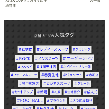
SADAスタッフおすすめ生
の一着”
地特集
人気タグ
店舗ブログ
の
#レディーススーツ
#結婚式
#クラシック
#オーダーシャツ
#メンズスーツ
#ROCK
#ネクタイ
#福岡天神店
#ネイビー・ブルー系
#春夏生地
#ジャケット
#フォーマルスーツ
#赤羽店
#ビジネススーツ
#神戸三宮店
#グレー系
#セットアップ
#新規
#成人式
#礼服
#生地紹介
#FOOTBALL
#ブラウン系
#3つ釦段返り