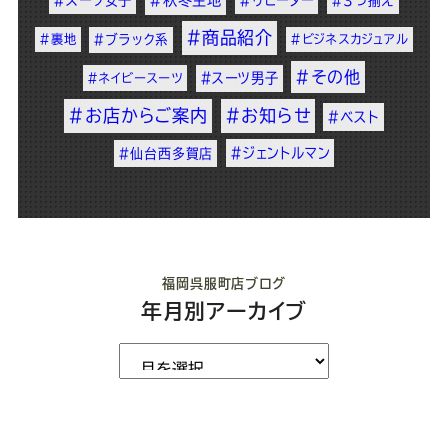
#スーツ女子
#秋冬生地
#リピーター
#3つ揃え
#商品紹介
#裏地
#ブラック系
#ビジネスカジュアル
#その他
#スーツ男子
#ネイビースーツ
#お店からご案内
#お知らせ
#ベスト
#ジェントルマン
#仙台西多賀店
福岡呉服町店ブログ
年月別アーカイブ