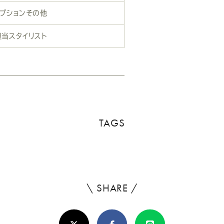
プションその他
担当スタイリスト
TAGS
\ SHARE /
よ
ろ
X(Twitter)
Facebook
Line