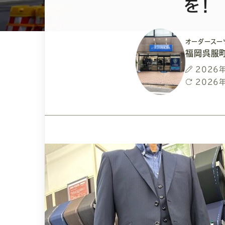
を！
オーダースー
福岡呉服
投
2026
稿
最
2026
日
終
更
新
日