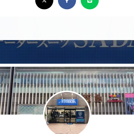
し
け
れ
ば
シ
ェ
ア
し
て
く
だ
さ
い