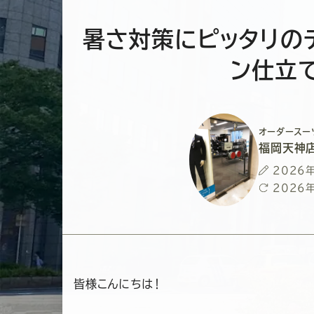
暑さ対策にピッタリの
ン仕立
オーダースー
福岡天神
投
2026
稿
最
2026
日
終
更
新
日
皆様こんにちは！