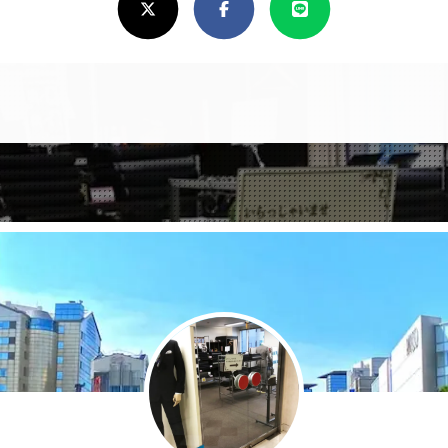
し
け
れ
ば
シ
ェ
ア
し
て
く
だ
さ