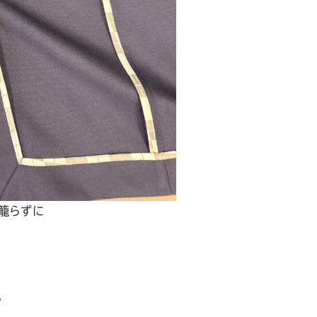
籠らずに
。