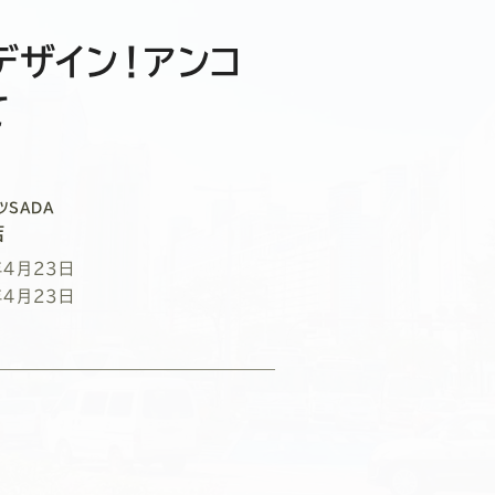
デザイン！アンコ
て
ツSADA
店
年4月23日
年4月23日