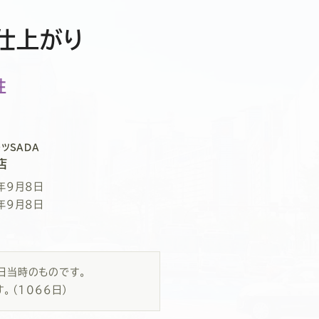
仕上がり
性
ツSADA
店
年9月8日
年9月8日
8日当時のものです。
す。
（1066日）