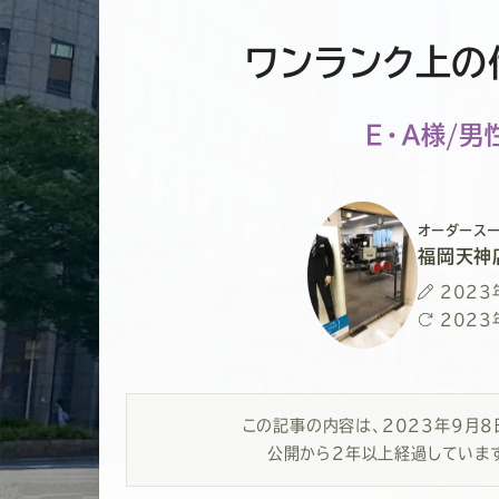
ワンランク上の
Ｅ・Ａ様/男
オーダースー
福岡天神
投
2023
稿
最
2023
日
終
更
新
この記事の内容は、
2023年9月
日
公開から2年以上経過していま