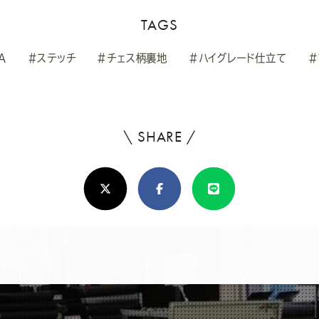
TAGS
A
#ステッチ
#チェス柄裏地
#ハイグレード仕立て
#
\ SHARE /
よ
ろ
X(Twitter)
Facebook
Line
し
け
れ
ば
シ