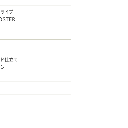
トライプ
OSTER
ード仕立て
タン