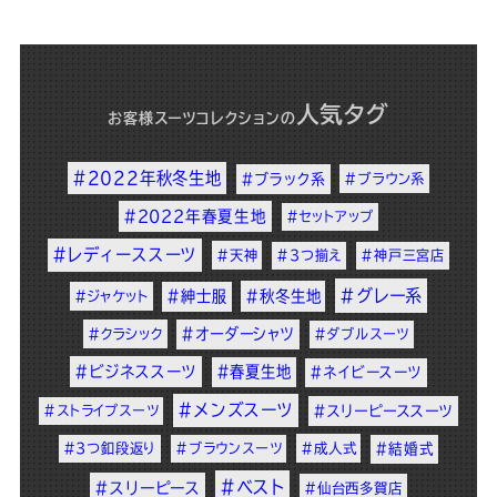
人気タグ
お客様スーツコレクション
の
#2022年秋冬生地
#ブラック系
#ブラウン系
#2022年春夏生地
#セットアップ
#レディーススーツ
#天神
#3つ揃え
#神戸三宮店
#グレー系
#紳士服
#秋冬生地
#ジャケット
#オーダーシャツ
#クラシック
#ダブルスーツ
#ビジネススーツ
#春夏生地
#ネイビースーツ
#メンズスーツ
#ストライプスーツ
#スリーピーススーツ
#3つ釦段返り
#ブラウンスーツ
#成人式
#結婚式
#ベスト
#スリーピース
#仙台西多賀店