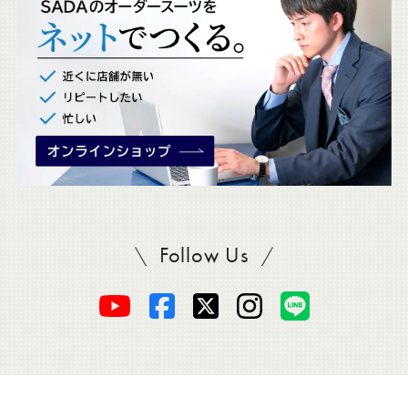
ク
。
Follow Us
SADAをフォロー
オ
オ
オ
オ
オ
ー
ー
ー
ー
ー