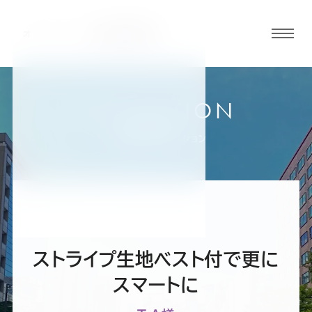
グロ
ーバ
ルメ
ニュ
COLLECTION
ーボ
福岡天神店
お客様スーツコレクション
タン
オ
オ
オ
オ
オ
ー
ー
ー
ー
ー
ストライプ生地ベスト付で更に
ダ
ダ
ダ
ダ
ダ
スマートに