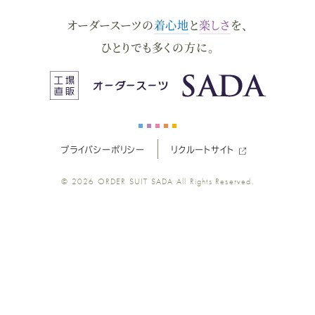
ダ
ダ
ダ
ダ
ダ
オーダースーツの
着心地
と
楽しさ
を、
ー
ー
ー
ー
ー
ひとりでも多くの方に。
ス
ス
ス
ス
ス
ー
ー
ー
ー
ー
プライバシーポリシー
リクルートサイト
ツ
ツ
ツ
ツ
ツ
© 2026
ORDER SUIT SADA
All Rights Reserved.
SADA
SADA
SADA
SADA
SADA
の
の
の
の
の
公
公
公
公
公