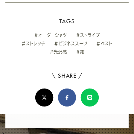
TAGS
#オーダーシャツ
#ストライプ
#ストレッチ
#ビジネススーツ
#ベスト
#光沢感
#紺
\ SHARE /
よ
ろ
X(Twitter)
Facebook
Line
し
け
れ
ば