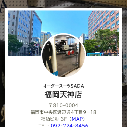
シ
ェ
ア
し
て
く
だ
さ
オーダースーツSADA
い
福岡天神店
〒810-0004
福岡市中央区渡辺通４丁目９−１８
福酒ビル 3F
（
MAP
）
TEL:
092-724-8456