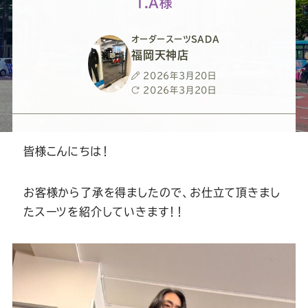
ー
ー
ー
ー
ー
T.A様
ス
ス
ス
ス
ス
オーダースーツSADA
福岡天神店
ー
ー
ー
ー
ー
投
2026年3月20日
稿
最
2026年3月20日
日
終
ツ
ツ
ツ
ツ
ツ
更
新
日
皆様こんにちは！
SADA
SADA
SADA
SADA
SADA
お客様から了承を得ましたので、お仕立て頂きまし
の
の
の
の
の
たスーツを紹介していきます！！
公
公
公
公
公
式
式
式
式
式