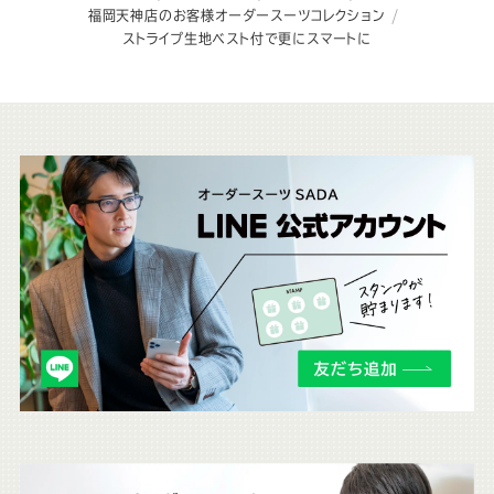
福岡天神店のお客様オーダースーツコレクション
ストライプ生地ベスト付で更にスマートに
こ
ち
ら
も
チ
ェ
ッ