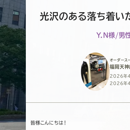
光沢のある落ち着い
Y.N様/男
オーダース
福岡天神
投
2026年
稿
最
2026年
日
終
更
新
日
皆様こんにちは！