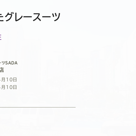
たグレースーツ
性
ーツSADA
店
4月10日
4月10日