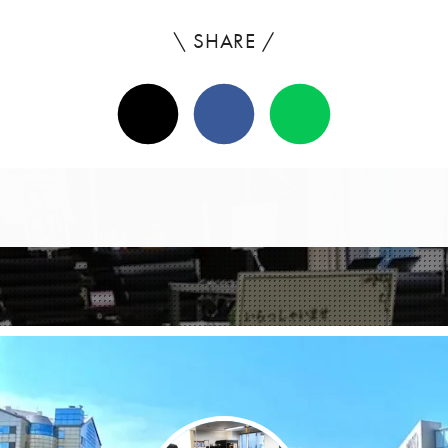
\ SHARE /
よ
ろ
X(Twitter)
Facebook
Line
し
け
れ
ば
シ
ェ
ア
し
て
く