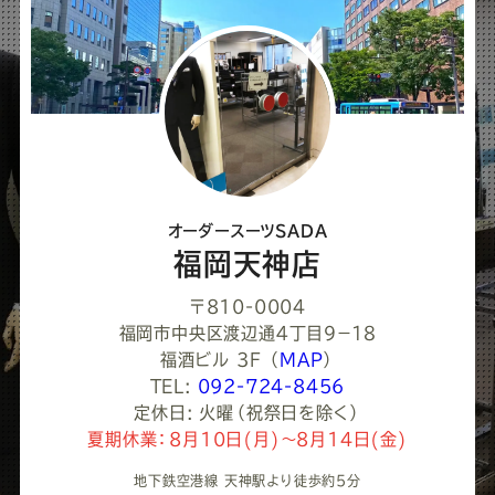
ア
し
て
く
だ
さ
オーダースーツSADA
い
福岡天神店
〒810-0004
福岡市中央区渡辺通４丁目９−１８
福酒ビル 3F
（
MAP
）
TEL:
092-724-8456
定休日: 火曜（祝祭日を除く）
夏期休業：8月10日(月)～8月14日(金)
地下鉄空港線 天神駅より徒歩約5分