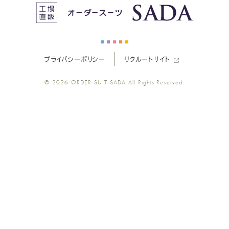
ス
ス
ス
ス
ス
ー
ー
ー
ー
ー
プライバシーポリシー
リクルートサイト
ツ
ツ
ツ
ツ
ツ
© 2026
ORDER SUIT SADA
All Rights Reserved.
SADA
SADA
SADA
SADA
SADA
の
の
の
の
の
公
公
公
公
公
式
式
式
式
式
Youtube
Facebook
Twitter
Instagr
LINE