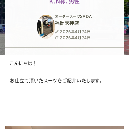
ー
ー
ー
ー
ー
K.N様、男性
ス
ス
ス
ス
ス
オーダースーツSADA
福岡天神店
ー
ー
ー
ー
ー
投
2026年4月24日
稿
最
2026年4月24日
日
終
ツ
ツ
ツ
ツ
ツ
更
新
日
こんにちは！
SADA
SADA
SADA
SADA
SADA
お仕立て頂いたスーツをご紹介いたします。
の
の
の
の
の
公
公
公
公
公
式
式
式
式
式