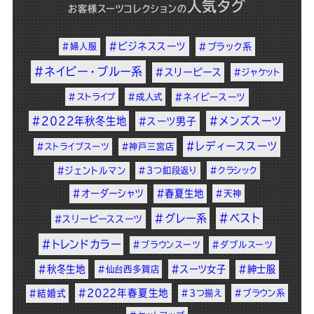
人気タグ
お客様スーツコレクション
の
#ビジネススーツ
#婦人服
#ブラック系
#ネイビー・ブルー系
#スリーピース
#ジャケット
#ストライプ
#成人式
#ネイビースーツ
#2022年秋冬生地
#メンズスーツ
#スーツ男子
#レディーススーツ
#ストライプスーツ
#神戸三宮店
#ジェントルマン
#3つ釦段返り
#クラシック
#オーダーシャツ
#春夏生地
#天神
#ベスト
#グレー系
#スリーピーススーツ
#トレンドカラー
#ブラウンスーツ
#ダブルスーツ
#秋冬生地
#スーツ女子
#紳士服
#仙台西多賀店
#2022年春夏生地
#結婚式
#3つ揃え
#ブラウン系