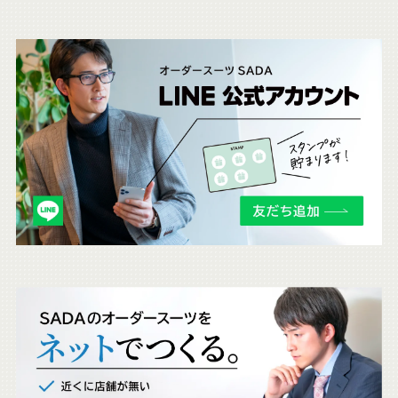
こ
ち
ら
も
チ
ェ
ッ
ク
。