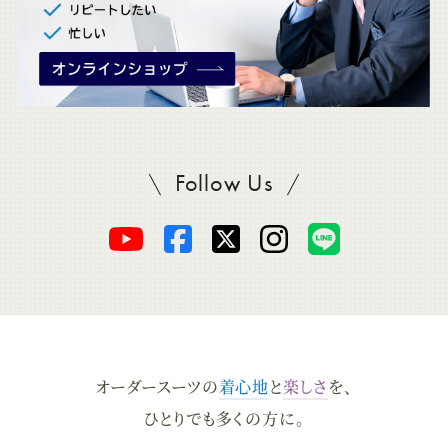
Follow Us
SADAをフォロー
オ
オ
オ
オ
オ
ー
ー
ー
ー
ー
ダ
ダ
ダ
ダ
ダ
オーダースーツの
着心地
と
楽しさ
を、
ー
ー
ー
ー
ー
ひとりでも多くの方に。