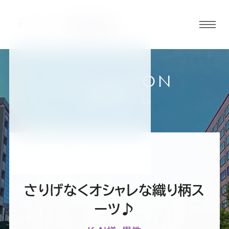
グロ
ーバ
ルメ
ニュ
COLLECTION
ーボ
福岡天神店
お客様スーツコレクション
タン
オ
オ
オ
オ
オ
ー
ー
ー
ー
ー
さりげなくオシャレな織り柄ス
ダ
ダ
ダ
ダ
ダ
ーツ♪