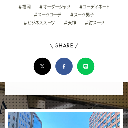
#福岡
#オーダーシャツ
#コーディネート
#スーツコーデ
#スーツ男子
#ビジネススーツ
#天神
#紺スーツ
\ SHARE /
よ
ろ
X(Twitter)
Facebook
Line
し
け
れ
ば
シ
ェ