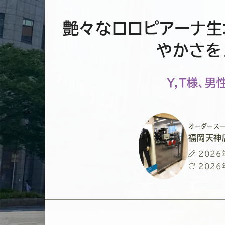
艶々なロロピアーナ生
やかさを
Y,T様、男
オーダースー
福岡天神
投
2026
稿
最
2026
日
終
更
新
日