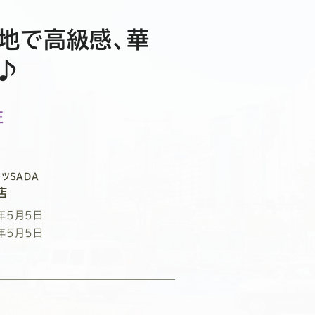
地で高級感、華
♪
性
ツSADA
店
年5月5日
年5月5日