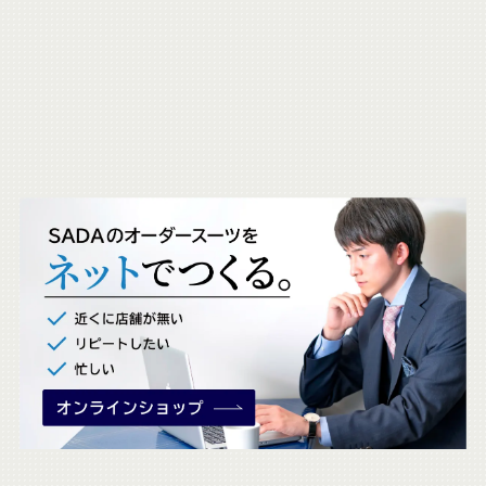
ら
も
チ
ェ
ッ
ク
。