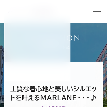
グロ
ーバ
ルメ
ニュ
COLLECTION
ーボ
福岡天神店
お客様スーツコレクション
タン
オ
オ
オ
オ
オ
ー
ー
ー
ー
ー
上質な着心地と美しいシルエッ
ダ
ダ
ダ
ダ
ダ
トを叶えるMARLANE・・・♪