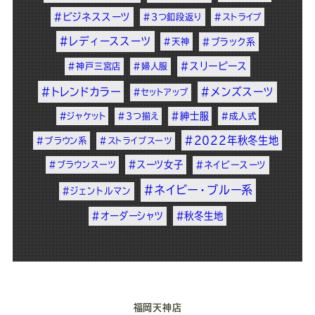
#ビジネススーツ
#3つ釦段返り
#ストライプ
#レディーススーツ
#天神
#ブラック系
#スリーピース
#神戸三宮店
#婦人服
#トレンドカラー
#メンズスーツ
#セットアップ
#紳士服
#ジャケット
#3つ揃え
#成人式
#2022年秋冬生地
#ブラウン系
#ストライプスーツ
#スーツ女子
#ブラウンスーツ
#ネイビースーツ
#ネイビー・ブルー系
#ジェントルマン
#オーダーシャツ
#秋冬生地
福岡天神店