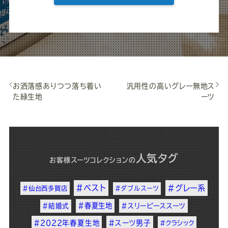
お洒落感ありつつ落ち着い
汎用性の高いグレー無地ス
た緑生地
ーツ
人気タグ
お客様スーツコレクション
の
#ベスト
#グレー系
#仙台西多賀店
#ダブルスーツ
#春夏生地
#結婚式
#スリーピーススーツ
#2022年春夏生地
#スーツ男子
#クラシック