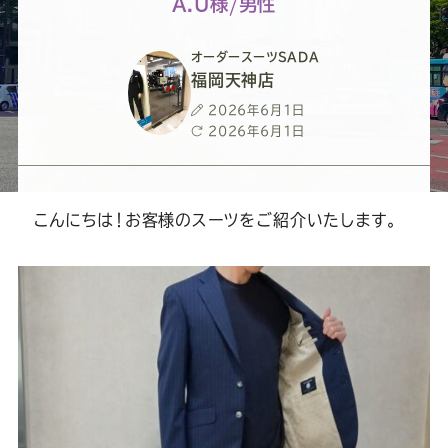
ー
ー
ー
ー
ー
A.U様/男性
ス
ス
ス
ス
ス
オーダースーツSADA
福岡天神店
ー
ー
ー
ー
ー
投
2026年6月1日
稿
最
2026年6月1日
日
終
ツ
ツ
ツ
ツ
ツ
更
新
日
こんにちは！お客様のスーツをご紹介いたします。
SADA
SADA
SADA
SADA
SADA
の
の
の
の
の
公
公
公
公
公
式
式
式
式
式