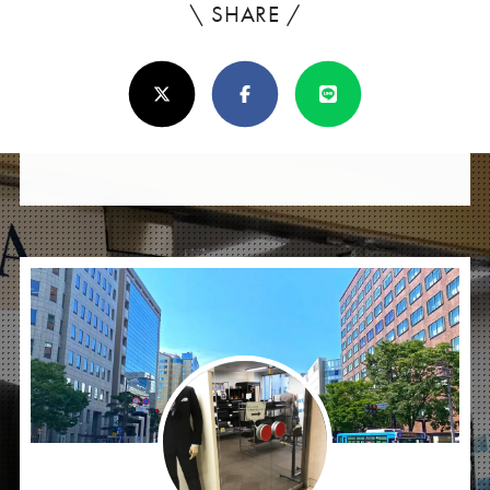
\ SHARE /
よ
ろ
X(Twitter)
Facebook
Line
し
け
れ
ば
シ
ェ
ア
し
て
く