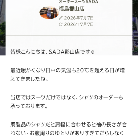
ー
ー
ー
ー
ー
オーダースーツSADA
福島郡山店
ス
ス
ス
ス
ス
投
2026年7月7日
稿
最
2026年7月7日
日
終
ー
ー
ー
ー
ー
更
新
日
ツ
ツ
ツ
ツ
ツ
皆様こんにちは、SADA郡山店です☺
SADA
SADA
SADA
SADA
SADA
最近暖かくなり日中の気温も20℃を超える日が増
えてきましたね。
の
の
の
の
の
当店ではスーツだけではなく、シャツのオーダーも
公
公
公
公
公
承っております。
式
式
式
式
式
既製品のシャツだと肩幅に合わせると袖の長さが合
わない・お腹周りのゆとりがありすぎてだらしなく