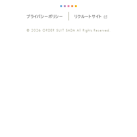
ー
ー
ー
ー
ー
プライバシーポリシー
リクルートサイト
ツ
ツ
ツ
ツ
ツ
© 2026
ORDER SUIT SADA
All Rights Reserved.
SADA
SADA
SADA
SADA
SADA
の
の
の
の
の
公
公
公
公
公
式
式
式
式
式
Youtube
Facebook
Twitter
Instagr
LINE