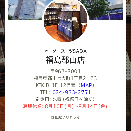
し
て
く
だ
さ
オーダースーツSADA
い
福島郡山店
〒963-8001
福島県郡山市大町１丁目２−２３
KIK'B 1F 12号室
（
MAP
）
TEL:
024-933-2771
定休日: 水曜（祝祭日を除く）
夏期休業：8月10日(月)～8月14日(金)
郡山駅より約5分