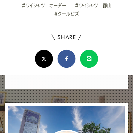
#ワイシャツ オーダー
#ワイシャツ 郡山
#クールビズ
\ SHARE /
よ
ろ
X(Twitter)
Facebook
Line
し
け
れ
ば
シ
ェ
ア