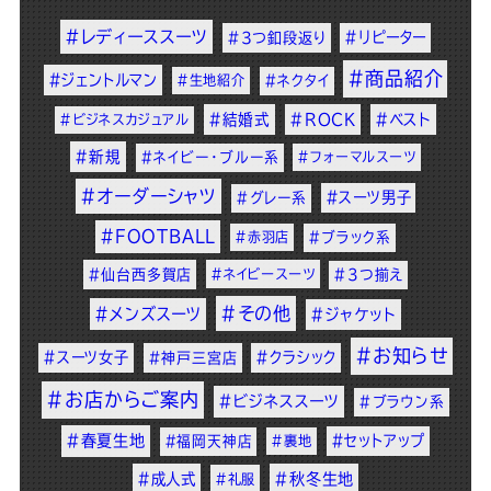
#レディーススーツ
#リピーター
#3つ釦段返り
#商品紹介
#ジェントルマン
#生地紹介
#ネクタイ
#結婚式
#ROCK
#ベスト
#ビジネスカジュアル
#新規
#ネイビー・ブルー系
#フォーマルスーツ
#オーダーシャツ
#スーツ男子
#グレー系
#FOOTBALL
#赤羽店
#ブラック系
#仙台西多賀店
#ネイビースーツ
#3つ揃え
#その他
#メンズスーツ
#ジャケット
#お知らせ
#スーツ女子
#クラシック
#神戸三宮店
#お店からご案内
#ビジネススーツ
#ブラウン系
#春夏生地
#セットアップ
#福岡天神店
#裏地
#成人式
#秋冬生地
#礼服