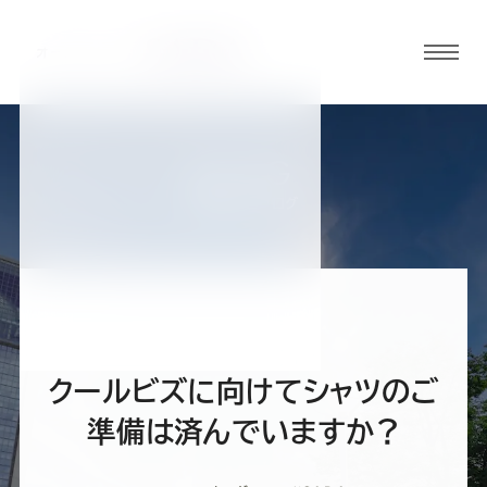
グロ
ーバ
ルメ
ニュ
BLOG
ーボ
福島郡山店ブログ
タン
オ
オ
オ
オ
オ
ー
ー
ー
ー
ー
クールビズに向けてシャツのご
ダ
ダ
ダ
ダ
ダ
準備は済んでいますか？