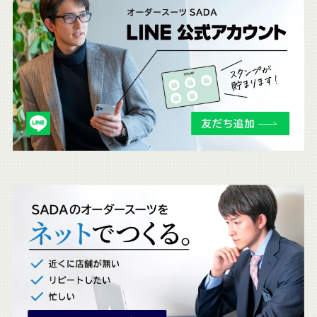
こ
ち
ら
も
チ
ェ
ッ
ク
。