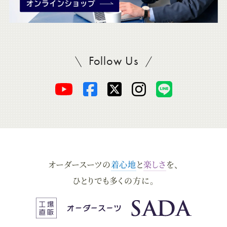
Follow Us
SADAをフォロー
オ
オ
オ
オ
オ
ー
ー
ー
ー
ー
ダ
ダ
ダ
ダ
ダ
オーダースーツの
着心地
と
楽しさ
を、
ー
ー
ー
ー
ー
ひとりでも多くの方に。
ス
ス
ス
ス
ス