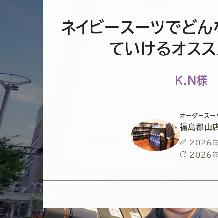
ネイビースーツでどん
ていけるオスス
K.N様
オーダースー
福島郡山
投
2026
稿
最
2026
日
終
更
新
日