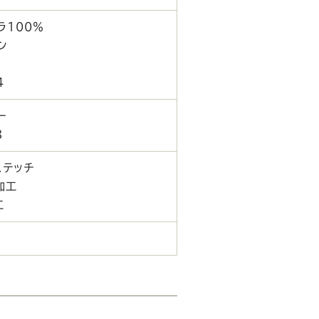
ラ100％
ン
4
ー
8
ステッチ
加工
工