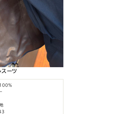
ルスーツ
100％
ー
地
43