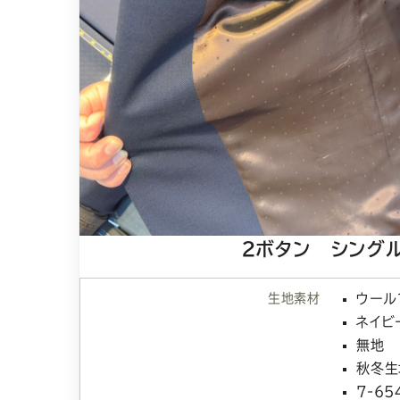
２ボタン シング
生地素材
ウール
ネイビ
無地
秋冬生
7-65