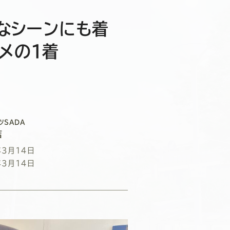
なシーンにも着
メの１着
ツSADA
店
年3月14日
年3月14日