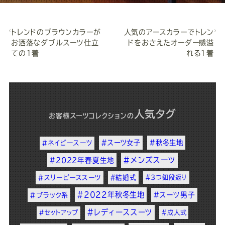
トレンドのブラウンカラーが
人気のアースカラーでトレン
お洒落なダブルスーツ仕立
ドをおさえたオーダー感溢
ての1着
れる1着
人気タグ
お客様スーツコレクション
の
#スーツ女子
#秋冬生地
#ネイビースーツ
#メンズスーツ
#2022年春夏生地
#スリーピーススーツ
#結婚式
#3つ釦段返り
#2022年秋冬生地
#スーツ男子
#ブラック系
#レディーススーツ
#セットアップ
#成人式