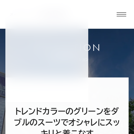
グロ
ーバ
ルメ
ニュ
COLLECTION
ーボ
福島郡山店
お客様スーツコレクション
タン
オ
オ
オ
オ
オ
ー
ー
ー
ー
ー
トレンドカラーのグリーンをダ
ダ
ダ
ダ
ダ
ダ
ブルのスーツでオシャレにスッ
キリと着こなす