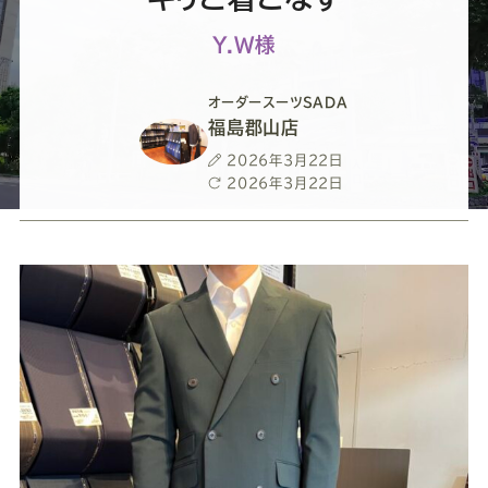
ー
ー
ー
ー
ー
Y.W様
ス
ス
ス
ス
ス
オーダースーツSADA
ー
ー
ー
ー
ー
福島郡山店
投
2026年3月22日
ツ
ツ
ツ
ツ
ツ
稿
最
2026年3月22日
日
終
更
SADA
SADA
SADA
SADA
SADA
新
日
の
の
の
の
の
公
公
公
公
公
式
式
式
式
式