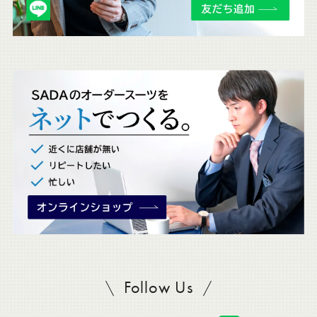
チ
ェ
ッ
ク
。
Follow Us
SADAをフォロー