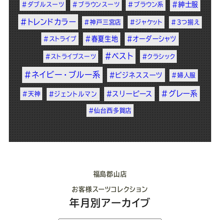
#紳士服
#ダブルスーツ
#ブラウンスーツ
#ブラウン系
#トレンドカラー
#神戸三宮店
#ジャケット
#3つ揃え
#春夏生地
#オーダーシャツ
#ストライプ
#ベスト
#ストライプスーツ
#クラシック
#ネイビー・ブルー系
#ビジネススーツ
#婦人服
#グレー系
#スリーピース
#天神
#ジェントルマン
#仙台西多賀店
福島郡山店
お客様スーツコレクション
年月別アーカイブ