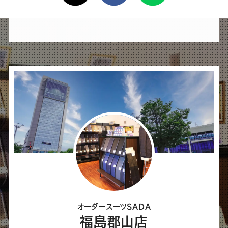
け
れ
ば
シ
ェ
ア
し
て
く
だ
さ
オーダースーツSADA
い
福島郡山店