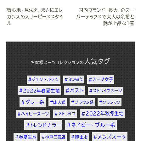
着心地・見栄え、まさにエレ
国内ブランド「長大」のスー
ガンスのスリーピーススタイ
パーテックスで大人の余裕と
ル
艶が上品な１着
人気タグ
お客様スーツコレクション
の
#スーツ女子
#ジェントルマン
#3つ揃え
#ベスト
#2022年春夏生地
#ストライプスーツ
#グレー系
#成人式
#ブラウン系
#クラシック
#2022年秋冬生地
#ネイビースーツ
#ストライプ
#ネイビー・ブルー系
#トレンドカラー
#メンズスーツ
#春夏生地
#紳士服
#神戸三宮店