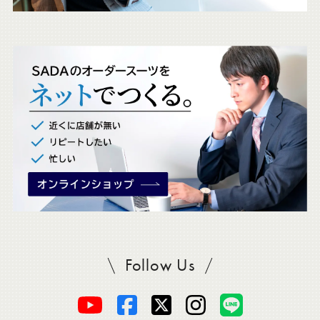
ェ
ッ
ク
。
Follow Us
SADAをフォロー
オ
オ
オ
オ
オ