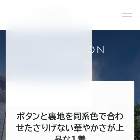
グロ
ーバ
ルメ
ニュ
COLLECTION
ーボ
福島郡山店
お客様スーツコレクション
タン
オ
オ
オ
オ
オ
ー
ー
ー
ー
ー
ボタンと裏地を同系色で合わ
ダ
ダ
ダ
ダ
ダ
せたさりげない華やかさが上
品な1着