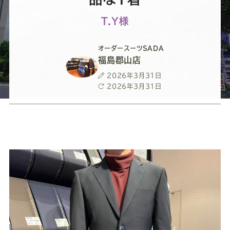
ー
ー
ー
ー
ー
T.Y様
ス
ス
ス
ス
ス
オーダースーツSADA
ー
ー
ー
ー
ー
福島郡山店
投
2026年3月31日
ツ
ツ
ツ
ツ
ツ
稿
最
2026年3月31日
日
終
更
SADA
SADA
SADA
SADA
SADA
新
日
の
の
の
の
の
公
公
公
公
公
式
式
式
式
式