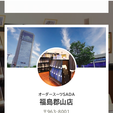
れ
ば
シ
ェ
ア
し
て
く
だ
さ
オーダースーツSADA
い
福島郡山店
〒963-8001