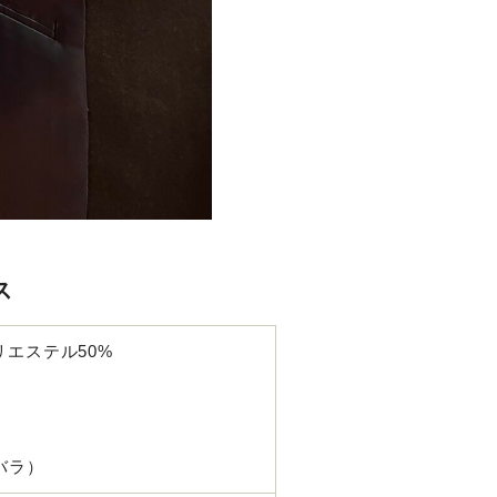
ス
リエステル50%
ンバラ）