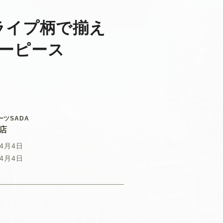
ライプ柄で揃え
ーピース
ーツSADA
店
年4月4日
年4月4日