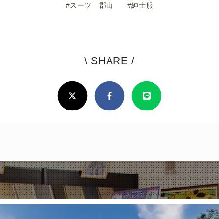
#スーツ 郡山
#紳士服
\ SHARE /
よ
ろ
X(Twitter)
Facebook
Line
し
け
れ
ば
シ
ェ
ア