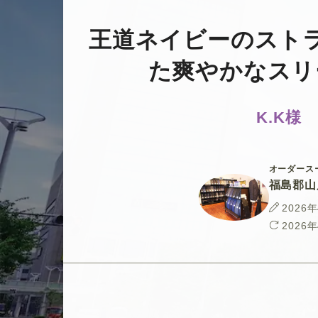
王道ネイビーのスト
た爽やかなスリ
K.K様
オーダース
福島郡山
投
2026
稿
最
2026
日
終
更
新
日