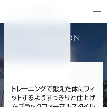
グロ
ーバ
ルメ
ニュ
COLLECTION
ーボ
福島郡山店
お客様スーツコレクション
タン
オ
オ
オ
オ
オ
ー
ー
ー
ー
ー
トレーニングで鍛えた体にフィ
ダ
ダ
ダ
ダ
ダ
ットするようすっきりと仕上げ
たブラックフォーマルスタイル