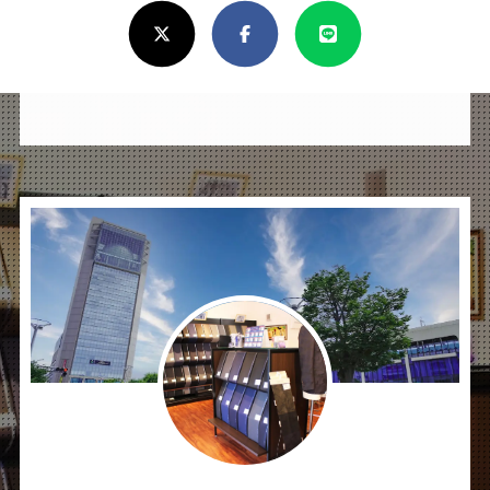
X(Twitter)
Facebook
Line
し
け
れ
ば
シ
ェ
ア
し
て
く
だ
さ