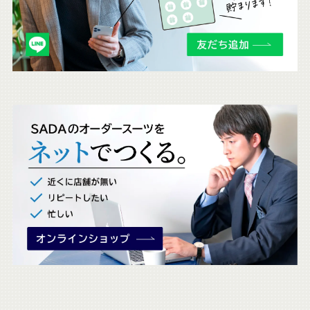
も
チ
ェ
ッ
ク
。