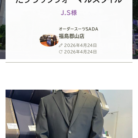
ー
ー
ー
ー
ー
J.S様
ス
ス
ス
ス
ス
オーダースーツSADA
ー
ー
ー
ー
ー
福島郡山店
投
2026年4月24日
ツ
ツ
ツ
ツ
ツ
稿
最
2026年4月24日
日
終
更
SADA
SADA
SADA
SADA
SADA
新
日
の
の
の
の
の
公
公
公
公
公
式
式
式
式
式