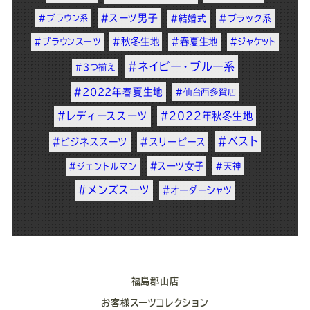
#スーツ男子
#ブラウン系
#結婚式
#ブラック系
#秋冬生地
#春夏生地
#ブラウンスーツ
#ジャケット
#ネイビー・ブルー系
#3つ揃え
#2022年春夏生地
#仙台西多賀店
#レディーススーツ
#2022年秋冬生地
#ベスト
#ビジネススーツ
#スリーピース
#スーツ女子
#ジェントルマン
#天神
#メンズスーツ
#オーダーシャツ
福島郡山店
お客様スーツコレクション