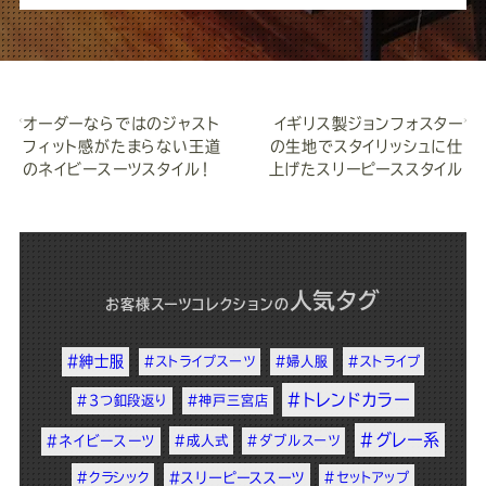
オーダーならではのジャスト
イギリス製ジョンフォスター
フィット感がたまらない王道
の生地でスタイリッシュに仕
のネイビースーツスタイル！
上げたスリーピーススタイル
人気タグ
お客様スーツコレクション
の
#紳士服
#ストライプスーツ
#婦人服
#ストライプ
#トレンドカラー
#3つ釦段返り
#神戸三宮店
#グレー系
#ネイビースーツ
#成人式
#ダブルスーツ
#クラシック
#スリーピーススーツ
#セットアップ