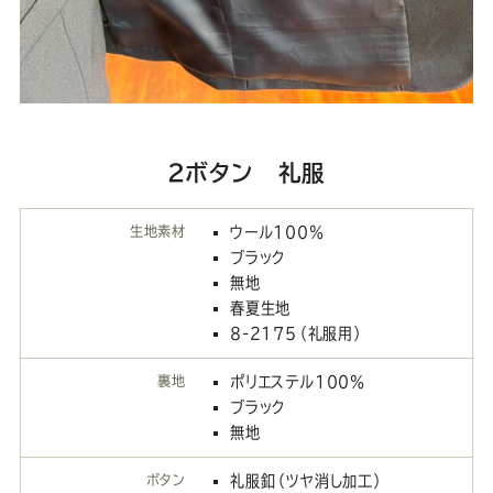
2ボタン 礼服
生地素材
ウール100％
ブラック
無地
春夏生地
8-2175（礼服用）
裏地
ポリエステル100％
ブラック
無地
ボタン
礼服釦（ツヤ消し加工）