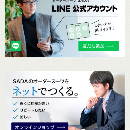
ち
ら
も
チ
ェ
ッ
ク
。