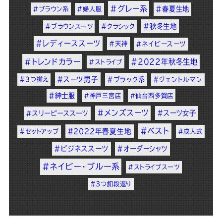
#グレー系
#春夏生地
#ブラウン系
#婦人服
#秋冬生地
#ブラウンスーツ
#クラシック
#レディーススーツ
#天神
#ネイビースーツ
#トレンドカラー
#2022年秋冬生地
#ストライプ
#スーツ男子
#3つ揃え
#ブラック系
#ジェントルマン
#紳士服
#神戸三宮店
#仙台西多賀店
#メンズスーツ
#スーツ女子
#スリーピーススーツ
#ベスト
#2022年春夏生地
#セットアップ
#成人式
#ビジネススーツ
#オーダーシャツ
#ネイビー・ブルー系
#ストライプスーツ
#3つ釦段返り