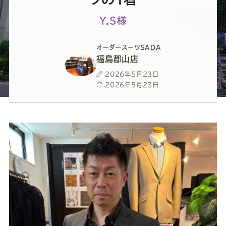
ー
ー
ー
ー
ー
Y.S様
ス
ス
ス
ス
ス
オーダースーツSADA
ー
ー
ー
ー
ー
福島郡山店
投
2026年5月23日
ツ
ツ
ツ
ツ
ツ
稿
最
2026年5月23日
日
終
更
SADA
SADA
SADA
SADA
SADA
新
日
の
の
の
の
の
公
公
公
公
公
式
式
式
式
式