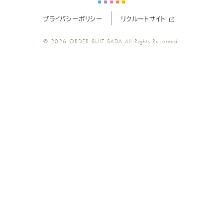
プライバシーポリシー
リクルートサイト
ツ
ツ
ツ
ツ
ツ
© 2026
ORDER SUIT SADA
All Rights Reserved.
SADA
SADA
SADA
SADA
SADA
の
の
の
の
の
公
公
公
公
公
式
式
式
式
式
Youtube
Facebook
Twitter
Instagr
LINE