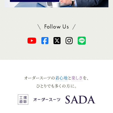
Follow Us
SADAをフォロー
オ
オ
オ
オ
オ
ー
ー
ー
ー
ー
ダ
ダ
ダ
ダ
ダ
オーダースーツの
着心地
と
楽しさ
を、
ー
ー
ー
ー
ー
ひとりでも多くの方に。
ス
ス
ス
ス
ス
ー
ー
ー
ー
ー