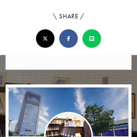
\ SHARE /
よ
ろ
X(Twitter)
Facebook
Line
し
け
れ
ば
シ
ェ
ア
し
て