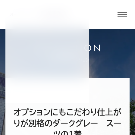
グロ
ーバ
ルメ
ニュ
COLLECTION
ーボ
福島郡山店
お客様スーツコレクション
タン
オ
オ
オ
オ
オ
ー
ー
ー
ー
ー
オプションにもこだわり仕上が
ダ
ダ
ダ
ダ
ダ
りが別格のダークグレー スー
ツの１着