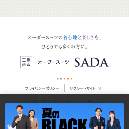
ー
ー
ー
ー
ー
ダ
ダ
ダ
ダ
ダ
オーダースーツの
着心地
と
楽しさ
を、
ー
ー
ー
ー
ー
ひとりでも多くの方に。
ス
ス
ス
ス
ス
ー
ー
ー
ー
ー
プライバシーポリシー
リクルートサイト
ツ
ツ
ツ
ツ
ツ
© 2026
ORDER SUIT SADA
All Rights Reserved.
SADA
SADA
SADA
SADA
SADA
の
の
の
の
の