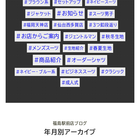
#セットアップ
#ブラウン系
#ネイビースーツ
#お知らせ
#ジャケット
#スーツ男子
#福岡天神店
#仙台西多賀店
#3つ釦段返り
#お店からご案内
#ジェントルマン
#秋冬生地
#メンズスーツ
#春夏生地
#生地紹介
#商品紹介
#オーダーシャツ
#ビジネススーツ
#クラシック
#ネイビー・ブルー系
#成人式
福島駅前店ブログ
年月別アーカイブ