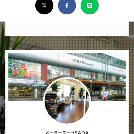
X(Twitter)
Facebook
Line
し
け
れ
ば
シ
ェ
ア
し
て
く
だ
さ
オーダースーツSADA