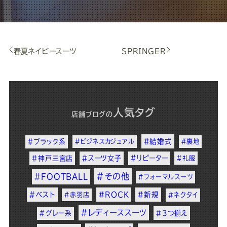
春夏ネイビースーツ
SPRINGER
人気タグ
店舗ブログ
の
#結婚式
#ブラック系
#ビジネスカジュアル
#裏地
#スーツ女子
#リピーター
#神戸三宮店
#礼服
#その他
#FOOTBALL
#フォーマルスーツ
#ベスト
#ROCK
#新規
#赤羽店
#ネクタイ
#レディーススーツ
#グレー系
#3つ揃え