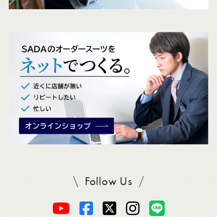
ェ
ッ
ク
。
Follow Us
SADAをフォロー
オ
オ
オ
オ
オ