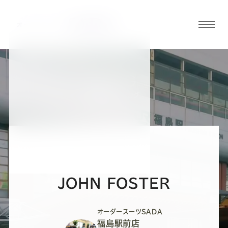
グロ
ーバ
ルメ
ニュ
BLOG
ーボ
福島駅前店ブログ
タン
オ
オ
オ
オ
オ
ー
ー
ー
ー
ー
JOHN FOSTER
ダ
ダ
ダ
ダ
ダ
オーダースーツSADA
福島駅前店