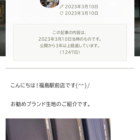
ー
ー
ー
ー
ー
投
2023年3月10日
稿
最
2023年3月10日
ス
ス
ス
ス
ス
日
終
更
この記事の内容は、
新
ー
ー
ー
ー
ー
2023年3月10日当時のものです。
日
公開から3年以上経過しています。
ツ
ツ
ツ
ツ
ツ
（1247日）
SADA
SADA
SADA
SADA
SADA
こんにちは！福島駅前店です(^^)/
の
の
の
の
の
お勧めブランド生地のご紹介です。
公
公
公
公
公
式
式
式
式
式