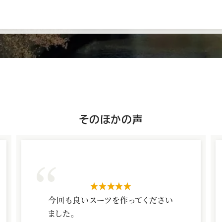
五
そのほかの声
反
田
店
の
星5つ
今回も良いスーツを作ってください
ました。