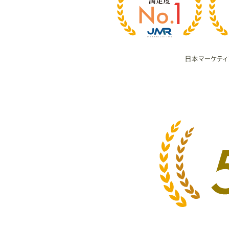
足
度
日本マーケテ