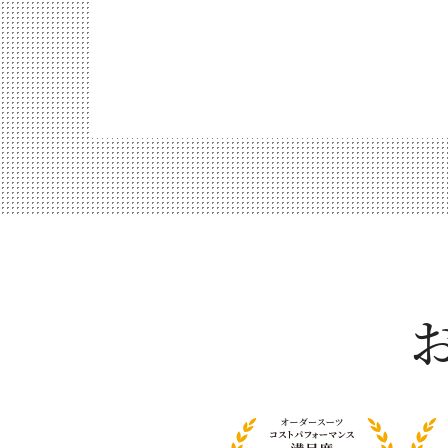
お
客
様
満