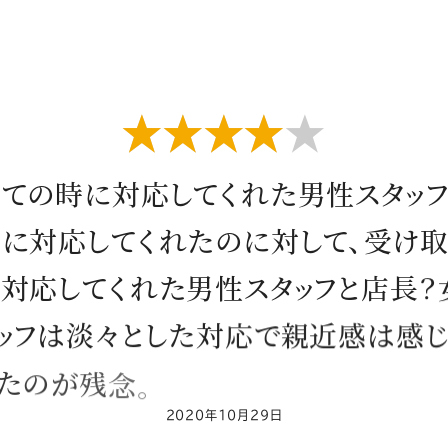
星4つ
立
て
の
時
に
対
応
し
て
く
れ
た
男
性
ス
タ
ッ
心
に
対
応
し
て
く
れ
た
の
に
対
し
て
、
受
け
に
対
応
し
て
く
れ
た
男
性
ス
タ
ッ
フ
と
店
長
？
ッ
フ
は
淡
々
と
し
た
対
応
で
親
近
感
は
感
た
の
が
残
念
。
2020年10月29日