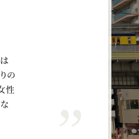
フ
は
取
り
の
女
性
じ
な