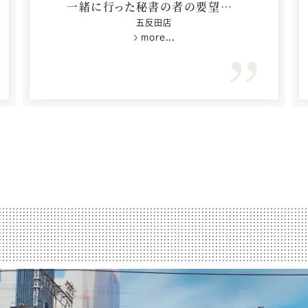
一緒に行った秘書の者の要望をよ
ろしくお願い致します。
五反田店
more...
スーツ佐田様の実力の発揮しどこ
ろと思いますので。
サッポロビール株式会社