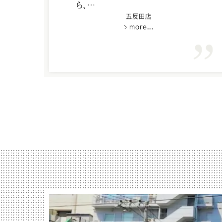
ら、
好印象のいとう様に細かな点まで
五反田店
more...
丁寧に教えて頂き、本当に感謝して
おります。
また、機会がありましたらお願い致
します。