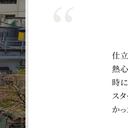
仕
熱
時
ス
タ
か
っ