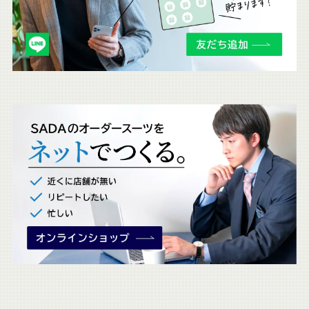
も
チ
ェ
ッ
ク
。