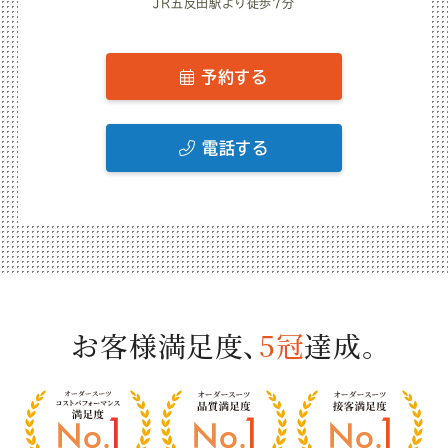
JR五反田駅より徒歩7分
予約する
電話する
お客様満足度、
5冠
達成。
お
客
様