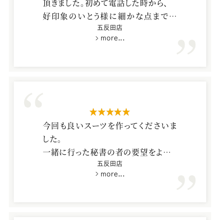
頂きました。初めて電話した時から、
Youtube
Facebook
Twitter
Instagram
LINE
好印象のいとう様に細かな点まで丁
寧に教えて頂き、本当に感謝しており
五反田店
more...
ます。
また、機会がありましたらお願い致しま
す。
星5つ
今回も良いスーツを作ってくださいま
した。
一緒に行った秘書の者の要望をよろし
くお願い致します。
五反田店
more...
スーツ佐田様の実力の発揮しどころと
思いますので。
サッポロビール株式会社