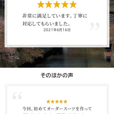
ー
ー
ー
ー
ー
星5つ
ス
ス
ス
ス
ス
非
常
に
満
足
し
て
い
ま
す
。
丁
寧
に
対
応
し
て
も
ら
い
ま
し
た
。
ー
ー
ー
ー
ー
2021年6月16日
ツ
ツ
ツ
ツ
ツ
SADA
SADA
SADA
SADA
SADA
の
の
の
の
の
五
そのほかの声
反
公
公
公
公
公
田
店
式
式
式
式
式
星5つ
の
今回、初めてオーダースーツを作って