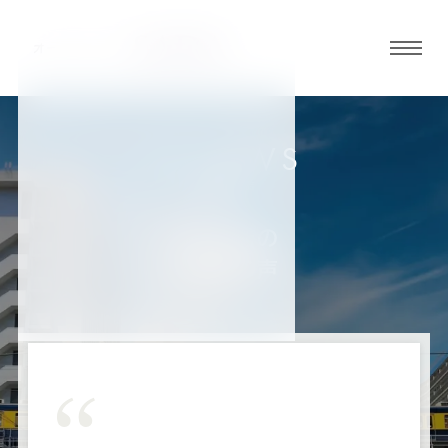
グロ
ーバ
ルメ
ニュ
REVIEWS
ーボ
お客様の声
タン
五反田店の
お客様の声
オ
オ
オ
オ
オ
ー
ー
ー
ー
ー
ダ
ダ
ダ
ダ
ダ