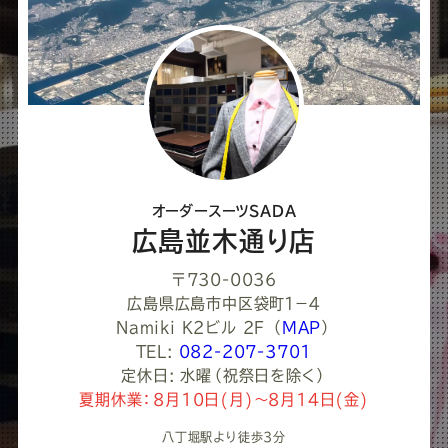
ア
し
て
く
だ
さ
オーダースーツSADA
い
広島並木通り店
〒730-0036
広島県広島市中区袋町１−４
Namiki K2ビル 2F
（
MAP
）
TEL:
082-207-3701
定休日: 水曜（祝祭日を除く）
夏期休業：8月10日(月)～8月14日(金)
八丁堀駅より徒歩3分