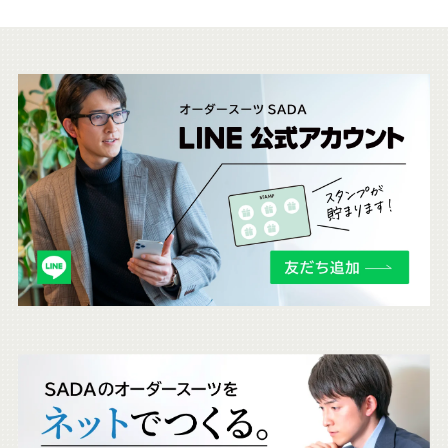
こ
ち
ら
も
チ
ェ
ッ
ク
。