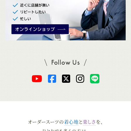
Follow Us
SADAをフォロー
オ
オ
オ
オ
オ
ー
ー
ー
ー
ー
ダ
ダ
ダ
ダ
ダ
オーダースーツの
着心地
と
楽しさ
を、
ー
ー
ー
ー
ー