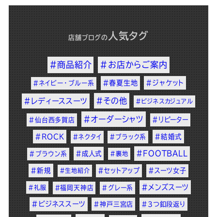
人気タグ
店舗ブログ
の
#商品紹介
#お店からご案内
#春夏生地
#ジャケット
#ネイビー・ブルー系
#その他
#レディーススーツ
#ビジネスカジュアル
#オーダーシャツ
#リピーター
#仙台西多賀店
#ROCK
#結婚式
#ネクタイ
#ブラック系
#FOOTBALL
#成人式
#ブラウン系
#裏地
#新規
#セットアップ
#スーツ女子
#生地紹介
#メンズスーツ
#礼服
#福岡天神店
#グレー系
#ビジネススーツ
#神戸三宮店
#3つ釦段返り