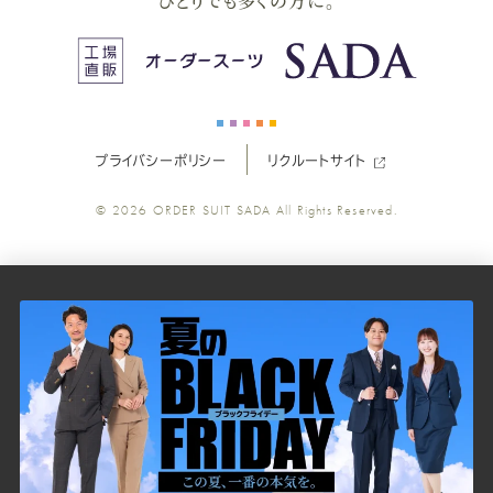
ひとりでも多くの方に。
ス
ス
ス
ス
ス
ー
ー
ー
ー
ー
プライバシーポリシー
リクルートサイト
ツ
ツ
ツ
ツ
ツ
© 2026
ORDER SUIT SADA
All Rights Reserved.
SADA
SADA
SADA
SADA
SADA
の
の
の
の
の
公
公
公
公
公
式
式
式
式
式