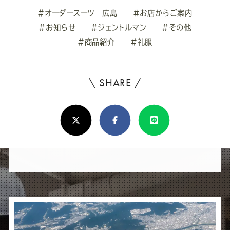
#オーダースーツ 広島
#お店からご案内
#お知らせ
#ジェントルマン
#その他
#商品紹介
#礼服
\ SHARE /
よ
ろ
X(Twitter)
Facebook
Line
し
け
れ
ば
シ
ェ