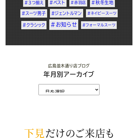
#ベスト
#秋冬生地
#3つ揃え
#赤羽店
#スーツ男子
#ジェントルマン
#ネイビースーツ
#お知らせ
#クラシック
#フォーマルスーツ
広島並木通り店ブログ
年月別アーカイブ
下見
だけのご来店も