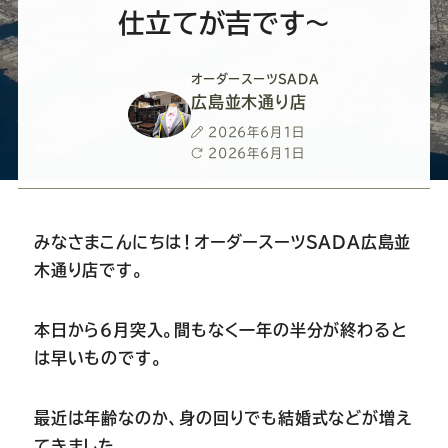
ー
ー
ー
ー
ー
仕立てが吉です～
ス
ス
ス
ス
ス
オーダースーツSADA
広島並木通り店
ー
ー
ー
ー
ー
投
2026年6月1日
稿
最
2026年6月1日
ツ
ツ
ツ
ツ
ツ
日
終
更
新
SADA
SADA
SADA
SADA
SADA
日
みなさまこんにちは！オーダースーツSADA広島並
木通り店です。
の
の
の
の
の
本日から６月突入。間もなく一年の半分が終わると
公
公
公
公
公
は早いものです。
式
式
式
式
式
最近は年齢なのか、身の回りでも結婚式などが増え
てきました。