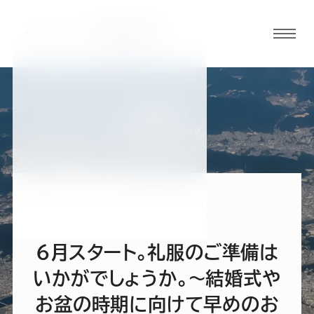
グロ
ーバ
ルメ
ニュ
BLOG
ーボ
広島並木通り店ブログ
タン
オ
オ
オ
オ
オ
ー
ー
ー
ー
ー
６月スタート。礼服のご準備は
ダ
ダ
ダ
ダ
ダ
いかがでしょうか。～結婚式や
お盆の時期に向けて早めのお