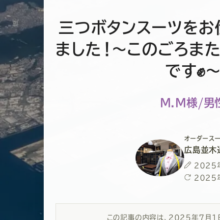
三つボタンスーツをお
ました！～このごろま
です✊
M.M様/男
オーダースー
広島並木
投
2025
稿
最
2025
日
終
更
新
この記事の内容は、
2025年7月