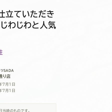
仕立ていただき
たじわじわと人気
～
性
ツSADA
通り店
年7月1日
年7月1日
1日当時のものです。