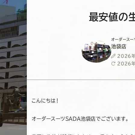
最安値の
オーダースー
池袋店
投
2026
稿
最
2026
日
終
更
新
日
こんにちは！
オーダースーツSADA池袋店でございます。