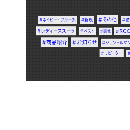
#その他
#新規
#
#ネイビー・ブルー系
#レディーススーツ
#ベスト
#ROC
#裏地
#商品紹介
#お知らせ
#ジェントルマ
#リピーター