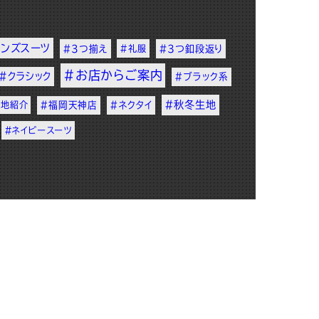
メンズスーツ
#3つ揃え
#礼服
#3つ釦段返り
#お店からご案内
#クラシック
#ブラック系
#秋冬生地
生地紹介
#福岡天神店
#ネクタイ
#ネイビースーツ