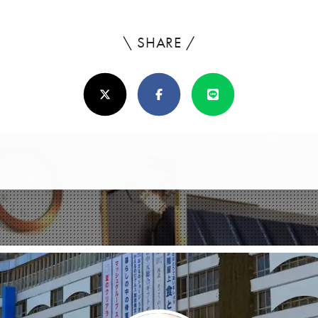
\ SHARE /
よ
ろ
X(Twitter)
Facebook
Line
し
け
れ
ば
シ
ェ
ア
し
て