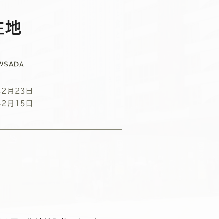
生地
ツSADA
年2月23日
年2月15日