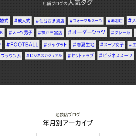
人気タグ
店舗ブログ
の
#
結婚式
#成人式
#仙台西多賀店
#フォーマルスーツ
#赤羽店
#オーダーシャツ
K
#スーツ男子
#神戸三宮店
#グレー系
#FOOTBALL
ン
#ジャケット
#春夏生地
#スーツ女子
#
#セットアップ
#ビジネススーツ
#ブラウン系
#ビジネスカジュアル
池袋店ブログ
年月別アーカイブ