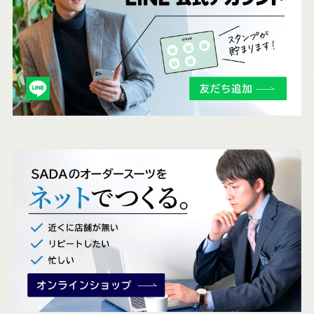
ら
も
チ
ェ
ッ
ク
。