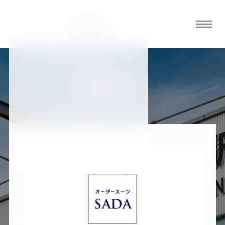
グロ
ーバ
ルメ
ニュ
BLOG
ーボ
加古川店ブログ
タン
オ
オ
オ
オ
オ
ー
ー
ー
ー
ー
ダ
ダ
ダ
ダ
ダ