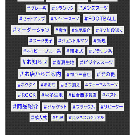
#メンズスーツ
#クラシック
#グレー系
#FOOTBALL
#セットアップ
#ネイビースーツ
#オーダーシャツ
#裏地
#生地紹介
#3つ釦段返り
#スーツ男子
#ジェントルマン
#新規
#結婚式
#ネイビー・ブルー系
#ブラウン系
#お知らせ
#春夏生地
#ビジネススーツ
#お店からご案内
#その他
#神戸三宮店
#ネクタイ
#赤羽店
#3つ揃え
#フォーマルスーツ
#ROCK
#秋冬生地
#ベスト
#仙台西多賀店
#商品紹介
#ジャケット
#リピーター
#ブラック系
#成人式
#礼服
#ビジネスカジュアル