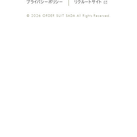
プライバシーポリシー
リクルートサイト
ツ
ツ
ツ
ツ
ツ
© 2026
ORDER SUIT SADA
All Rights Reserved.
SADA
SADA
SADA
SADA
SADA
の
の
の
の
の
公
公
公
公
公
式
式
式
式
式
Youtube
Facebook
Twitter
Instagr
LINE