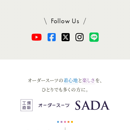
Follow Us
SADAをフォロー
オ
オ
オ
オ
オ
ー
ー
ー
ー
ー
ダ
ダ
ダ
ダ
ダ
オーダースーツの
着心地
と
楽しさ
を、
ー
ー
ー
ー
ー
ひとりでも多くの方に。
ス
ス
ス
ス
ス
ー
ー
ー
ー
ー