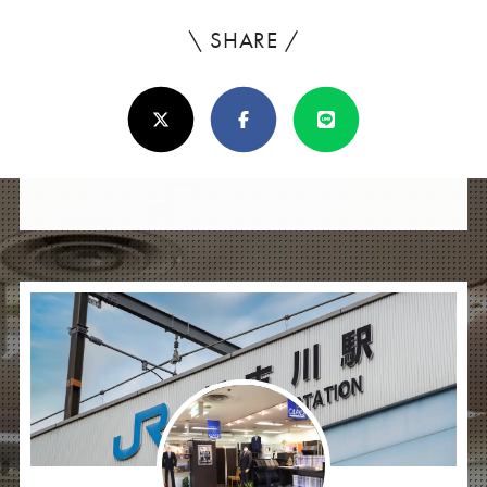
\ SHARE /
よ
ろ
X(Twitter)
Facebook
Line
し
け
れ
ば
シ
ェ
ア
し
て
く