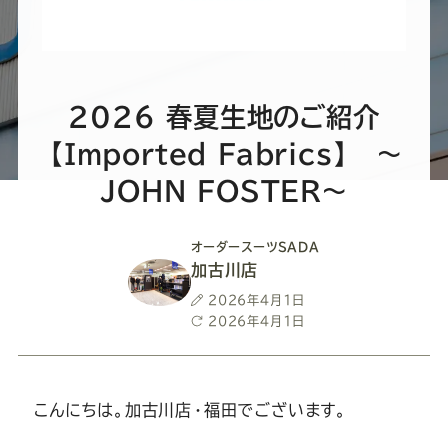
ー
ー
ー
ー
ー
ス
ス
ス
ス
ス
ー
ー
ー
ー
ー
2026 春夏生地のご紹介
【Imported Fabrics】 ～
ツ
ツ
ツ
ツ
ツ
JOHN FOSTER～
SADA
SADA
SADA
SADA
SADA
オーダースーツSADA
加古川店
の
の
の
の
の
投
2026年4月1日
稿
最
2026年4月1日
公
公
公
公
公
日
終
更
新
式
式
式
式
式
日
こんにちは。加古川店・福田でございます。