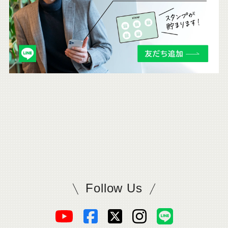
ら
も
チ
ェ
ッ
ク
。
Follow Us
SADAをフォロー
オ
オ
オ
オ
オ