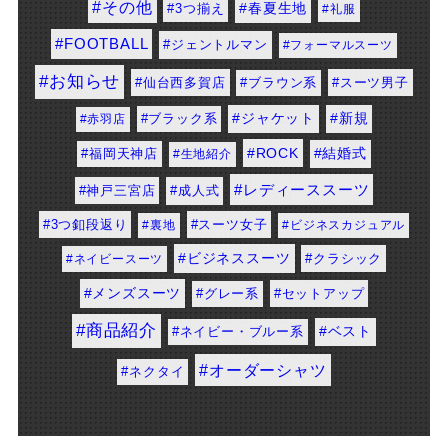
#その他
#春夏生地
#3つ揃え
#礼服
#FOOTBALL
#ジェントルマン
#フォーマルスーツ
#お知らせ
#仙台西多賀店
#スーツ男子
#ブラウン系
#ジャケット
#新規
#赤羽店
#ブラック系
#ROCK
#結婚式
#福岡天神店
#生地紹介
#レディーススーツ
#神戸三宮店
#成人式
#3つ釦段返り
#スーツ女子
#裏地
#ビジネスカジュアル
#ビジネススーツ
#クラシック
#ネイビースーツ
#メンズスーツ
#セットアップ
#グレー系
#商品紹介
#ベスト
#ネイビー・ブルー系
#オーダーシャツ
#ネクタイ