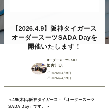
ー
ー
ー
ー
ー
ス
ス
ス
ス
ス
ー
ー
ー
ー
ー
【2026.4.9】阪神タイガース
オーダースーツSADA Dayを
ツ
ツ
ツ
ツ
ツ
開催いたします！
SADA
SADA
SADA
SADA
SADA
オーダースーツSADA
加古川店
の
の
の
の
の
投
2026年4月9日
稿
最
2026年4月9日
公
公
公
公
公
日
終
更
新
式
式
式
式
式
日
＜4/9(木)は阪神タイガース・「オーダースーツ
SADA Day」です。＞