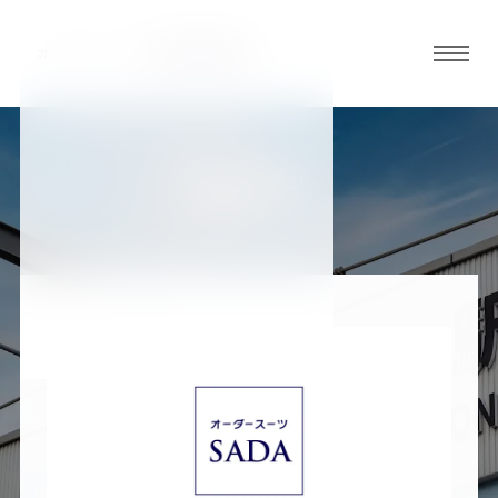
グロ
ーバ
ルメ
ニュ
BLOG
ーボ
加古川店ブログ
タン
オ
オ
オ
オ
オ
ー
ー
ー
ー
ー
ダ
ダ
ダ
ダ
ダ