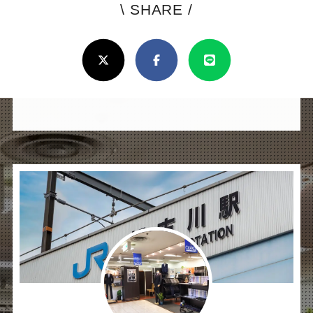
\ SHARE /
よ
ろ
X(Twitter)
Facebook
Line
し
け
れ
ば
シ
ェ
ア
し
て
く