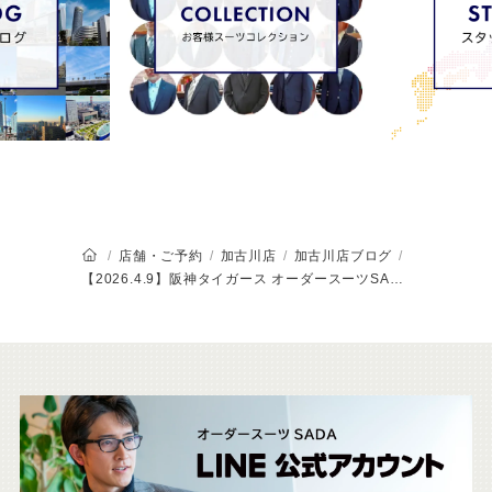
オーダースーツSADAのトップページ
店舗・ご予約
加古川店
加古川店ブログ
【2026.4.9】阪神タイガース オーダースーツSADA Dayを開催いたします！
こ
ち