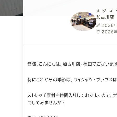
オーダースー
加古川店
投
2026
稿
最
2026
日
終
更
新
日
皆様、こんにちは。加古川店・福田でございます
特にこれからの季節は、ワイシャツ・ブラウス
ストレッチ素材も仲間入りしておりますので、
てしてみませんか？