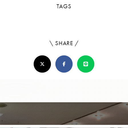
TAGS
\ SHARE /
よ
ろ
X(Twitter)
Facebook
Line
し
け
れ
ば
シ
ェ
ア