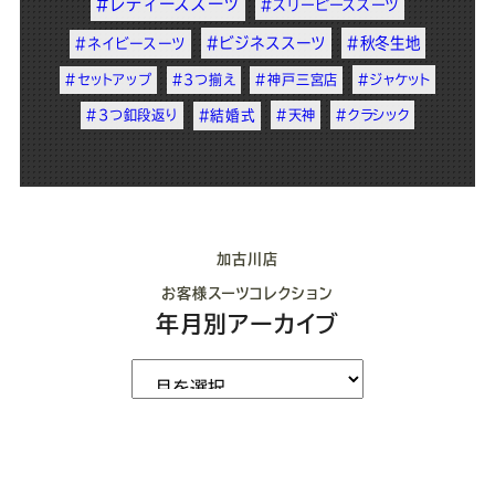
#レディーススーツ
#スリーピーススーツ
#ビジネススーツ
#秋冬生地
#ネイビースーツ
#セットアップ
#3つ揃え
#神戸三宮店
#ジャケット
#3つ釦段返り
#結婚式
#天神
#クラシック
加古川店
お客様スーツコレクション
年月別アーカイブ