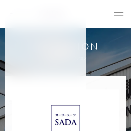
グロ
ーバ
ルメ
ニュ
COLLECTION
ーボ
加古川店
お客様スーツコレクション
タン
オ
オ
オ
オ
オ
ー
ー
ー
ー
ー
ダ
ダ
ダ
ダ
ダ