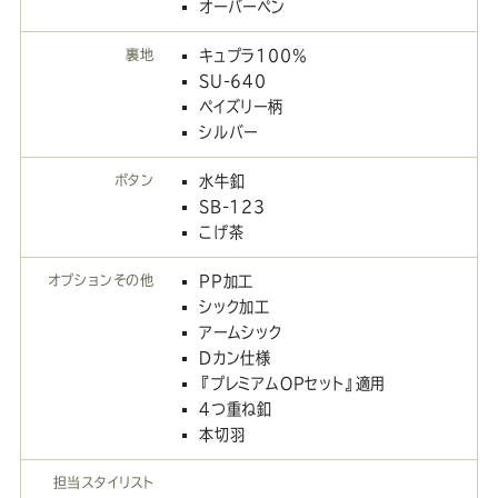
オーバーペン
裏地
キュプラ100%
SU-640
ペイズリー柄
シルバー
ボタン
水牛釦
SB-123
こげ茶
オプションその他
PP加工
シック加工
アームシック
Dカン仕様
『プレミアムOPセット』適用
4つ重ね釦
本切羽
担当スタイリスト