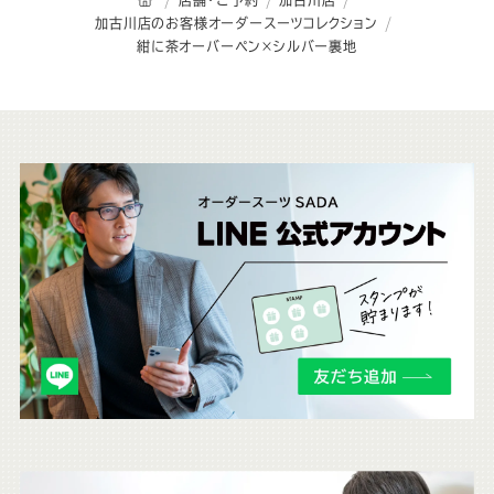
加古川店のお客様オーダースーツコレクション
紺に茶オーバーペン×シルバー裏地
こ
ち
ら
も
チ
ェ
ッ