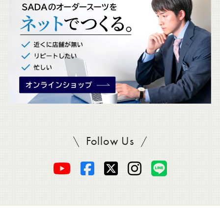
ク
。
Follow Us
SADAをフォロー
オ
オ
オ
オ
オ
ー
ー
ー
ー
ー