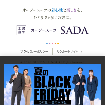
ダ
ダ
ダ
ダ
ダ
オーダースーツの
着心地
と
楽しさ
を、
ー
ー
ー
ー
ー
ひとりでも多くの方に。
ス
ス
ス
ス
ス
ー
ー
ー
ー
ー
プライバシーポリシー
リクルートサイト
ツ
ツ
ツ
ツ
ツ
© 2026
ORDER SUIT SADA
All Rights Reserved.
SADA
SADA
SADA
SADA
SADA
の
の
の
の
の
公
公
公
公
公