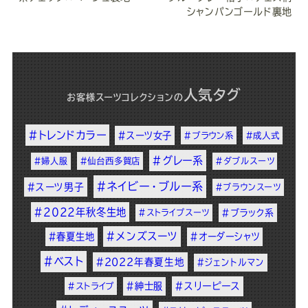
シャンパンゴールド裏地
人気タグ
お客様スーツコレクション
の
#トレンドカラー
#スーツ女子
#ブラウン系
#成人式
#グレー系
#婦人服
#仙台西多賀店
#ダブルスーツ
#ネイビー・ブルー系
#スーツ男子
#ブラウンスーツ
#2022年秋冬生地
#ストライプスーツ
#ブラック系
#メンズスーツ
#春夏生地
#オーダーシャツ
#ベスト
#2022年春夏生地
#ジェントルマン
#紳士服
#スリーピース
#ストライプ