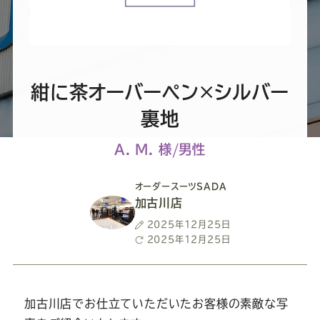
ー
ー
ー
ー
ー
ス
ス
ス
ス
ス
ー
ー
ー
ー
ー
紺に茶オーバーペン×シルバー
裏地
ツ
ツ
ツ
ツ
ツ
A. M. 様/男性
SADA
SADA
SADA
SADA
SADA
オーダースーツSADA
の
の
の
の
の
加古川店
投
2025年12月25日
稿
最
2025年12月25日
公
公
公
公
公
日
終
更
式
式
式
式
式
新
日
加古川店でお仕立ていただいたお客様の素敵な写