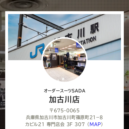
ば
シ
ェ
ア
し
て
く
だ
さ
オーダースーツSADA
い
加古川店
〒675-0065
兵庫県加古川市加古川町篠原町２１−８
カピル21 専門店会 3F 307
（
MAP
）