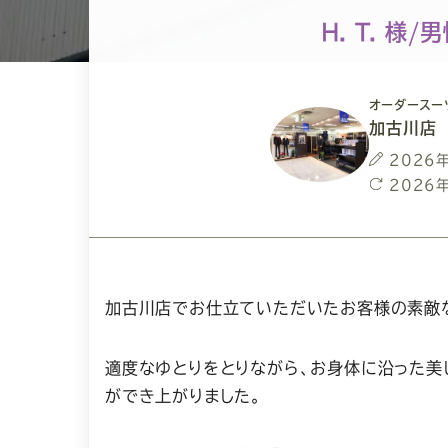
H. T. 様/
オーダースー
加古川店
投
2026
稿
最
2026
日
終
更
新
日
加古川店でお仕立ていただいたお客様の素敵
適度なゆとりをとりながら、お身体に沿った美
ができ上がりました。