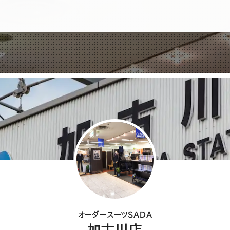
れ
ば
シ
ェ
ア
し
て
く
だ
さ
い
オーダースーツSADA