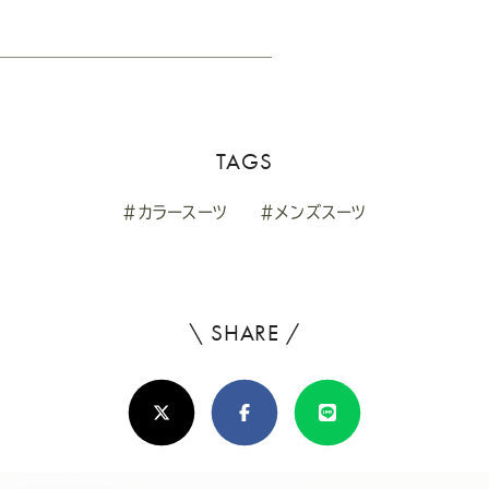
TAGS
#カラースーツ
#メンズスーツ
\ SHARE /
よ
ろ
X(Twitter)
Facebook
Line
し
け