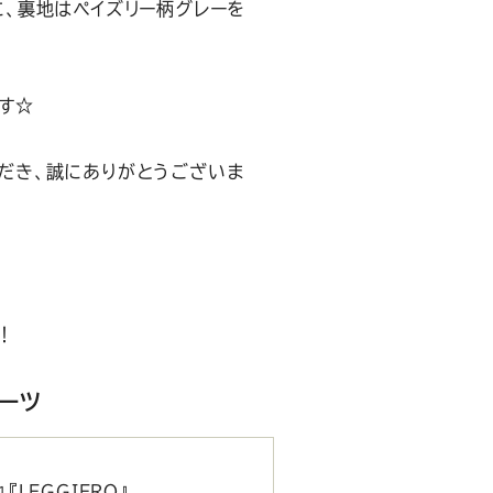
ンに、裏地はペイズリー柄グレーを
す☆
ただき、誠にありがとうございま
。
！
スーツ
『LEGGIERO』