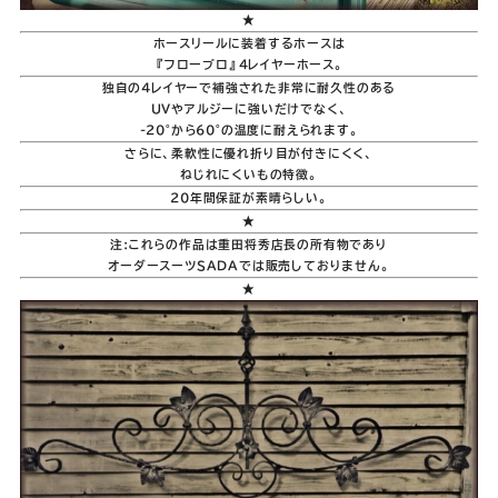
★
ホースリールに装着するホースは
『フロープロ』4レイヤーホース。
独自の４レイヤーで補強された非常に耐久性のある
UVやアルジーに強いだけでなく、
-20°から60°の温度に耐えられます。
さらに、柔軟性に優れ折り目が付きにくく、
ねじれにくいもの特徴。
20年間保証が素晴らしい。
★
注:これらの作品は重田将秀店長の所有物であり
オーダースーツSADAでは販売しておりません。
★