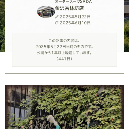
ー
ー
ー
ー
ー
オーダースーツSADA
金沢香林坊店
ス
ス
ス
ス
ス
投
2025年5月22日
稿
最
2025年6月10日
日
終
ー
ー
ー
ー
ー
更
この記事の内容は、
新
2025年5月22日当時のものです。
日
ツ
ツ
ツ
ツ
ツ
公開から1年以上経過しています。
（441日）
SADA
SADA
SADA
SADA
SADA
の
の
の
の
の
公
公
公
公
公
式
式
式
式
式