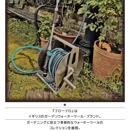
Youtube
Facebook
Twitter
Instagram
LINE
★
『フロープロ』は
イギリスのガーデンウォーターツール・ブランド。
ガーデニングに役立つ革新的なウォーターツールの
コレクションを展開。