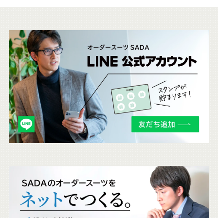
こ
ち
ら
も
チ
ェ
ッ
ク
。