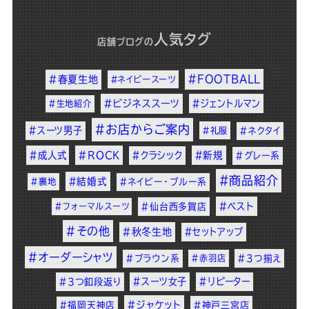
人気タグ
店舗ブログ
の
#FOOTBALL
#春夏生地
#ネイビースーツ
#ビジネススーツ
#ジェントルマン
#生地紹介
#お店からご案内
#スーツ男子
#礼服
#ネクタイ
#成人式
#ROCK
#クラシック
#新規
#グレー系
#商品紹介
#結婚式
#裏地
#ネイビー・ブルー系
#ベスト
#フォーマルスーツ
#仙台西多賀店
#その他
#秋冬生地
#セットアップ
#オーダーシャツ
#ブラウン系
#赤羽店
#3つ揃え
#スーツ女子
#リピーター
#3つ釦段返り
#ジャケット
#福岡天神店
#神戸三宮店