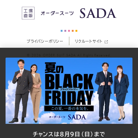
ス
ス
ス
ス
ス
ー
ー
ー
ー
ー
プライバシーポリシー
リクルートサイト
ツ
ツ
ツ
ツ
ツ
© 2026
ORDER SUIT SADA
All Rights Reserved.
SADA
SADA
SADA
SADA
SADA
の
の
の
の
の
公
公
公
公
公
式
式
式
式
式
Youtube
Facebook
Twitter
Instagr
LINE
チャンスは8月9日（日）まで