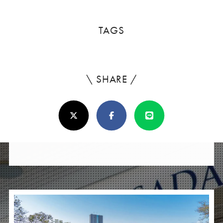
TAGS
\ SHARE /
よ
ろ
X(Twitter)
Facebook
Line
し
け
れ
ば
シ
ェ