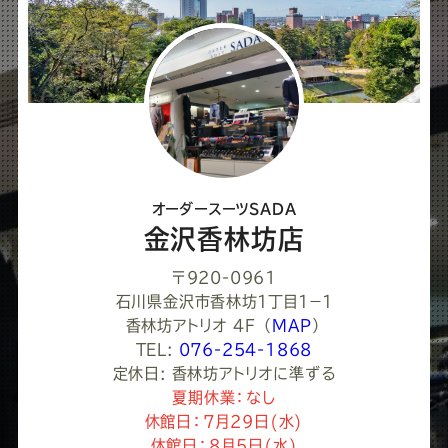
ア
し
て
く
だ
さ
オーダースーツSADA
い
金沢香林坊店
〒920-0961
石川県金沢市香林坊１丁目１−１
香林坊アトリオ 4F
（
MAP
）
TEL:
076-254-1868
定休日: 香林坊アトリオに準ずる
夏期休業：なし
休館日：7月29日(水)
休館日：8月5日(水)