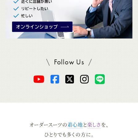
Follow Us
SADAをフォロー
オ
オ
オ
オ
オ
ー
ー
ー
ー
ー
ダ
ダ
ダ
ダ
ダ
オーダースーツの
着心地
と
楽しさ
を、
ー
ー
ー
ー
ー
ひとりでも多くの方に。