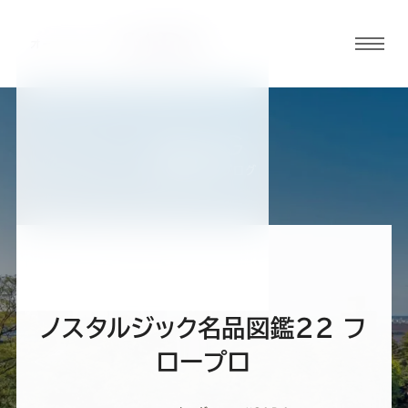
グロ
ーバ
ルメ
ニュ
BLOG
ーボ
金沢香林坊店ブログ
タン
オ
オ
オ
オ
オ
ー
ー
ー
ー
ー
ノスタルジック名品図鑑22 フ
ダ
ダ
ダ
ダ
ダ
ロープロ