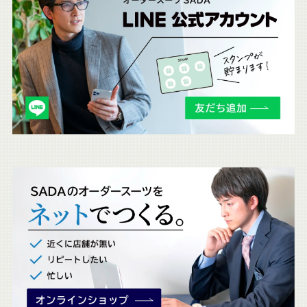
ち
ら
も
チ
ェ
ッ
ク
。