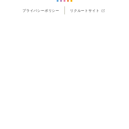
プライバシーポリシー
リクルートサイト
ツ
ツ
ツ
ツ
ツ
© 2026
ORDER SUIT SADA
All Rights Reserved.
SADA
SADA
SADA
SADA
SADA
予約する
の
の
の
の
の
公
公
公
公
公
式
式
式
式
式
Youtube
Facebook
Twitter
Instagram
LINE
チャンスは8月9日（日）まで