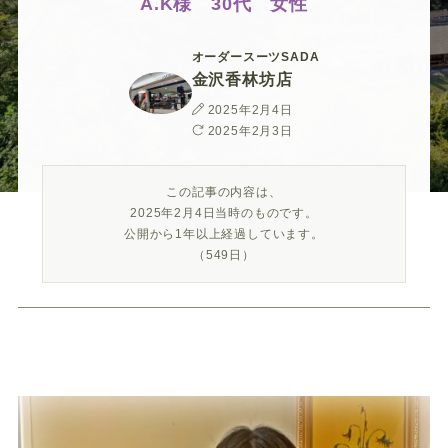
ー
ー
ー
ー
ー
A.K様 30代 女性
ス
ス
ス
ス
ス
オーダースーツSADA
金沢香林坊店
ー
ー
ー
ー
ー
投
2025年2月4日
稿
最
2025年2月3日
日
終
ツ
ツ
ツ
ツ
ツ
更
この記事の内容は、
新
2025年2月4日当時のものです。
日
SADA
SADA
SADA
SADA
SADA
公開から1年以上経過しています。
（549日）
の
の
の
の
の
公
公
公
公
公
式
式
式
式
式