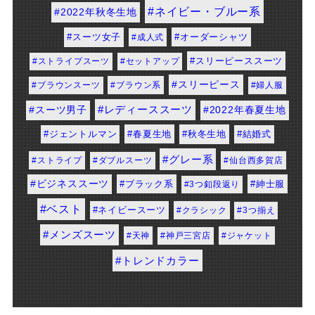
#ネイビー・ブルー系
#2022年秋冬生地
#スーツ女子
#オーダーシャツ
#成人式
#スリーピーススーツ
#ストライプスーツ
#セットアップ
#スリーピース
#ブラウンスーツ
#ブラウン系
#婦人服
#レディーススーツ
#スーツ男子
#2022年春夏生地
#春夏生地
#秋冬生地
#ジェントルマン
#結婚式
#グレー系
#ストライプ
#ダブルスーツ
#仙台西多賀店
#ビジネススーツ
#ブラック系
#紳士服
#3つ釦段返り
#ベスト
#ネイビースーツ
#クラシック
#3つ揃え
#メンズスーツ
#天神
#神戸三宮店
#ジャケット
#トレンドカラー