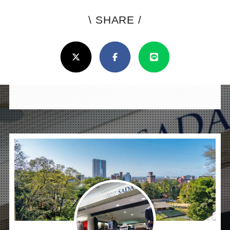
\ SHARE /
よ
ろ
X(Twitter)
Facebook
Line
し
け
れ
ば
シ
ェ
ア
し
て
く