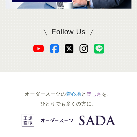
Follow Us
SADAをフォロー
オ
オ
オ
オ
オ
ー
ー
ー
ー
ー
ダ
ダ
ダ
ダ
ダ
オーダースーツの
着心地
と
楽しさ
を、
ー
ー
ー
ー
ー
ひとりでも多くの方に。
ス
ス
ス
ス
ス
ー
ー
ー
ー
ー