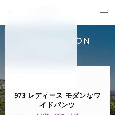
グロ
ーバ
ルメ
ニュ
COLLECTION
ーボ
金沢香林坊店
お客様スーツコレクション
タン
オ
オ
オ
オ
オ
ー
ー
ー
ー
ー
973 レディース モダンなワ
ダ
ダ
ダ
ダ
ダ
イドパンツ