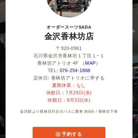
だ
さ
オーダースーツSADA
い
金沢香林坊店
〒920-0961
石川県金沢市香林坊１丁目１−１
香林坊アトリオ 4F
（
MAP
）
TEL:
076-254-1868
定休日: 香林坊アトリオに準ずる
夏期休業：なし
休館日：7月29日(水)
休館日：8月5日(水)
金沢駅より香林坊行きのバスに乗車 約8分 / 香林坊下車
予約する