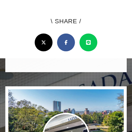
\ SHARE /
よ
ろ
X(Twitter)
Facebook
Line
し
け
れ
ば
シ
ェ
ア
し
て