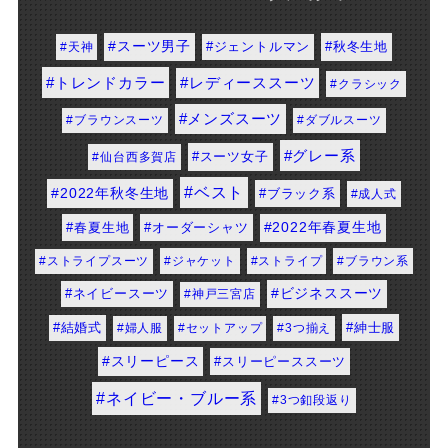
#スーツ男子
#秋冬生地
#天神
#ジェントルマン
#トレンドカラー
#レディーススーツ
#クラシック
#メンズスーツ
#ブラウンスーツ
#ダブルスーツ
#グレー系
#スーツ女子
#仙台西多賀店
#ベスト
#2022年秋冬生地
#ブラック系
#成人式
#春夏生地
#オーダーシャツ
#2022年春夏生地
#ストライプスーツ
#ジャケット
#ストライプ
#ブラウン系
#ネイビースーツ
#ビジネススーツ
#神戸三宮店
#紳士服
#結婚式
#婦人服
#セットアップ
#3つ揃え
#スリーピース
#スリーピーススーツ
#ネイビー・ブルー系
#3つ釦段返り