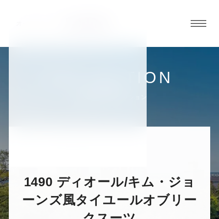
グロ
ーバ
ルメ
ニュ
COLLECTION
ーボ
金沢香林坊店
お客様スーツコレクション
タン
オ
オ
オ
オ
オ
ー
ー
ー
ー
ー
1490 ディオール/キム・ジョ
ダ
ダ
ダ
ダ
ダ
ーンズ風タイユールオブリー
クスーツ