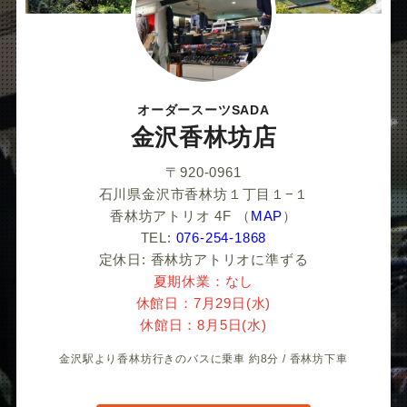
く
だ
さ
オーダースーツSADA
い
金沢香林坊店
〒920-0961
石川県金沢市香林坊１丁目１−１
香林坊アトリオ 4F
（
MAP
）
TEL:
076-254-1868
定休日: 香林坊アトリオに準ずる
夏期休業：なし
休館日：7月29日(水)
休館日：8月5日(水)
金沢駅より香林坊行きのバスに乗車 約8分 / 香林坊下車