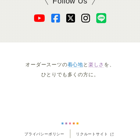
Follow Us
SADAをフォロー
オ
オ
オ
オ
オ
ー
ー
ー
ー
ー
ダ
ダ
ダ
ダ
ダ
オーダースーツの
着心地
と
楽しさ
を、
ー
ー
ー
ー
ー
ひとりでも多くの方に。
ス
ス
ス
ス
ス
ー
ー
ー
ー
ー
ツ
ツ
ツ
ツ
ツ
プライバシーポリシー
リクルートサイト