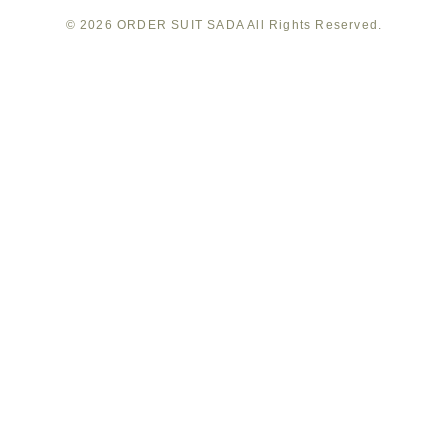
SADA
SADA
SADA
SADA
SADA
© 2026
ORDER SUIT SADA
All Rights Reserved.
の
の
の
の
の
公
公
公
公
公
式
式
式
式
式
Youtube
Facebook
Twitter
Instagram
LINE