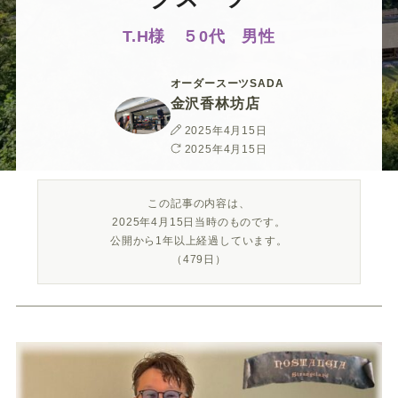
ー
ー
ー
ー
ー
T.H様 ５0代 男性
ス
ス
ス
ス
ス
オーダースーツSADA
ー
ー
ー
ー
ー
金沢香林坊店
投
2025年4月15日
ツ
ツ
ツ
ツ
ツ
稿
最
2025年4月15日
日
終
更
SADA
SADA
SADA
SADA
SADA
この記事の内容は、
新
2025年4月15日当時のものです。
日
公開から1年以上経過しています。
の
の
の
の
の
（479日）
公
公
公
公
公
式
式
式
式
式